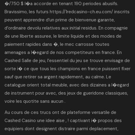
�/750 $ I�a accorde en tenant 190 periodes abusifs.
Bravissimo, les futurs
https://1redcasino-ch.eu.com/
inscrits
peuvent apprendre d’un prime de bienvenue garante,
d’ordinaire devolu relatives aux initial residus. En compagnie
de une liberte assuree, le limite liquide et des modes de
paiement rapides dans �, le mec carrosse toutes
amenages a l�egard de nos competiteurs en france. En
Cashed Salle de jeu, l’essentiel du jeu se trouve envisage de
sorte i� ce que tous les champions en france puissent fixer
sauf que retirer sa argent rapidement, au calme. Le
catalogue orient total meuble, avec des dizaines a l�egard
de instrument pour avec, des jeux de gueridone classiques,
voire les quotite sans aucun .
Au cours de ces trucs ont de plateforme versatile de
Cashed Casino une idee aise , ! captivant i� propos des
equipiers dont designent distraire parmi deplacement,