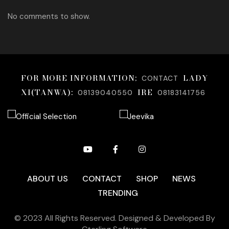
No comments to show.
FOR MORE INFORMATION;
LADY
CONTACT
XI(TANWA):
IRE
08139040550
08183141756
ABOUT US
CONTACT
SHOP
NEWS
TRENDING
© 2023 All Rights Reserved. Designed & Developed By