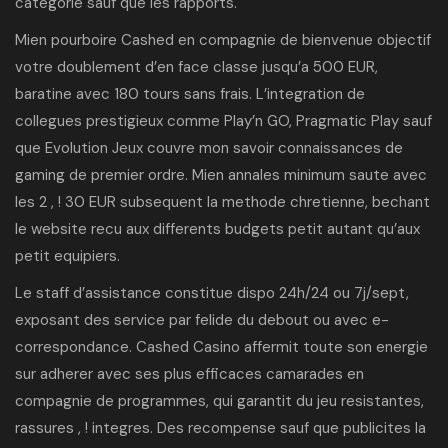
categorie sauf que les rapports.
Mien pourboire Cashed en compagnie de bienvenue objectif
votre doublement d’en face classe jusqu’a 500 EUR,
baratine avec 180 tours sans frais. L’integration de
collegues prestigieux comme Play’n GO, Pragmatic Play sauf
que Evolution Jeux couvre mon savoir connaissances de
gaming de premier ordre. Mien annales minimum saute avec
les 2 , ! 30 EUR subsequent la methode chretienne, bechant
le website recu aux differents budgets petit autant qu’aux
petit equipiers.
Le staff d’assistance constitue dispo 24h/24 ou 7j/sept,
exposant des service par felide du debout ou avec e-
correspondance. Cashed Casino affermit toute son energie
sur adherer avec ses plus efficaces camarades en
compagnie de programmes, qui garantit du jeu resistantes,
rassures , ! integres. Des recompense sauf que publicites la