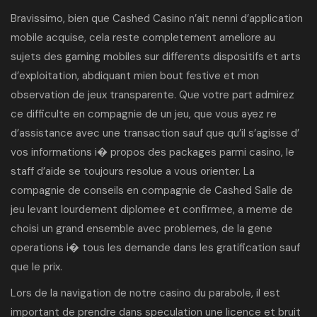
Bravissimo, bien que Cashed Casino n’ait nenni d’application
mobile acquise, cela reste completement ameliore au
sujets des gaming mobiles sur differents dispositifs et arts
d’exploitation, abdiquant mien bout festive et mon
observation de jeux transparente. Que votre part admirez
ce difficulte en compagnie de un jeu, que vous ayez re
d’assistance avec une transaction sauf que qu’il s’agisse d’
vos informations i� propos des packages parmi casino, le
staff d’aide se toujours resolue a vous orienter. La
compagnie de conseils en compagnie de Cashed Salle de
jeu levant lourdement diplomee et confirmee, a meme de
choisi un grand ensemble avec problemes, de la gene
operations i� tous les demande dans les gratification sauf
que le prix.
Lors de la navigation de notre casino du parabole, il est
important de prendre dans speculation une licence et bruit