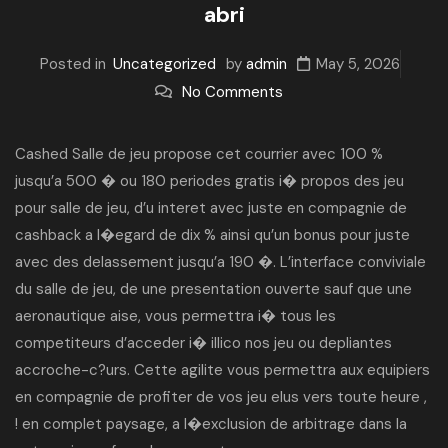
abri
Posted in
Uncategorized
by
admin
May 5, 2026
No Comments
Cashed Salle de jeu propose cet courrier avec 100 %
jusqu’a 500 � ou 180 periodes gratis i� propos des jeu
pour salle de jeu, d’u interet avec juste en compagnie de
cashback a l�egard de dix % ainsi qu’un bonus pour juste
avec des delassement jusqu’a 190 �. L’interface conviviale
du salle de jeu, de une presentation ouverte sauf que une
aeronautique aise, vous permettra i� tous les
competiteurs d’acceder i� illico nos jeu ou depliantes
accroche-c?urs. Cette agilite vous permettra aux equipiers
en compagnie de profiter de vos jeu elus vers toute heure ,
! en complet paysage, a l�exclusion de arbitrage dans la