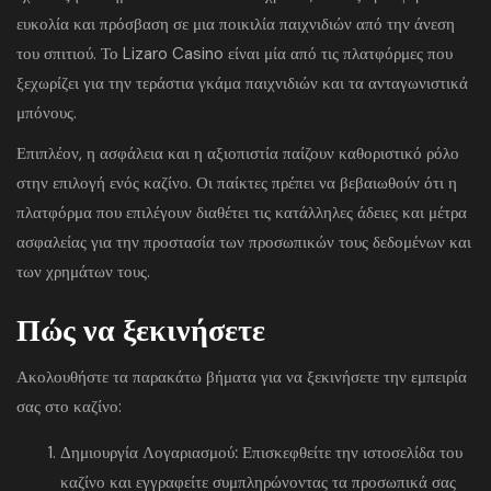
ευκολία και πρόσβαση σε μια ποικιλία παιχνιδιών από την άνεση
του σπιτιού. Το Lizaro Casino είναι μία από τις πλατφόρμες που
ξεχωρίζει για την τεράστια γκάμα παιχνιδιών και τα ανταγωνιστικά
μπόνους.
Επιπλέον, η ασφάλεια και η αξιοπιστία παίζουν καθοριστικό ρόλο
στην επιλογή ενός καζίνο. Οι παίκτες πρέπει να βεβαιωθούν ότι η
πλατφόρμα που επιλέγουν διαθέτει τις κατάλληλες άδειες και μέτρα
ασφαλείας για την προστασία των προσωπικών τους δεδομένων και
των χρημάτων τους.
Πώς να ξεκινήσετε
Ακολουθήστε τα παρακάτω βήματα για να ξεκινήσετε την εμπειρία
σας στο καζίνο:
Δημιουργία Λογαριασμού:
Επισκεφθείτε την ιστοσελίδα του
καζίνο και εγγραφείτε συμπληρώνοντας τα προσωπικά σας