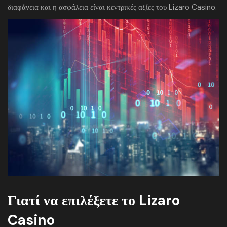
διαφάνεια και η ασφάλεια είναι κεντρικές αξίες του Lizaro Casino.
Γιατί να επιλέξετε το Lizaro
Casino