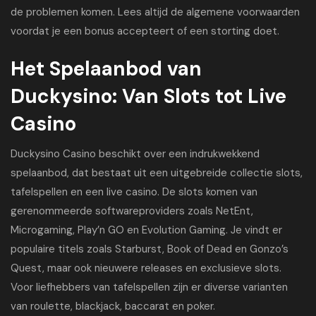
de problemen komen. Lees altijd de algemene voorwaarden
voordat je een bonus accepteert of een storting doet.
Het Spelaanbod van
Duckysino: Van Slots tot Live
Casino
Duckysino Casino beschikt over een indrukwekkend
spelaanbod, dat bestaat uit een uitgebreide collectie slots,
tafelspellen en een live casino. De slots komen van
gerenommeerde softwareproviders zoals NetEnt,
Microgaming, Play’n GO en Evolution Gaming. Je vindt er
populaire titels zoals Starburst, Book of Dead en Gonzo’s
Quest, maar ook nieuwere releases en exclusieve slots.
Voor liefhebbers van tafelspellen zijn er diverse varianten
van roulette, blackjack, baccarat en poker.