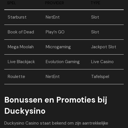
SPEL
PROVIDER
TYPE
Starburst
NetEnt
Slot
Book of Dead
Play’n GO
Slot
Mega Moolah
Microgaming
Jackpot Slot
Live Blackjack
Evolution Gaming
Live Casino
Roulette
NetEnt
Tafelspel
Bonussen en Promoties bij
Duckysino
Duckysino Casino staat bekend om zijn aantrekkelijke