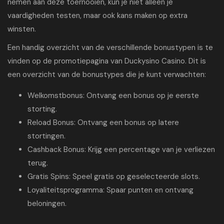
nemen aan deze toernooien, kun je niet alleen je
vaardigheden testen, maar ook kans maken op extra
winsten.
Een handig overzicht van de verschillende bonustypen is te
vinden op de promotiepagina van Duckysino Casino. Dit is
een overzicht van de bonustypes die je kunt verwachten:
Welkomstbonus: Ontvang een bonus op je eerste
storting.
Reload Bonus: Ontvang een bonus op latere
stortingen.
Cashback Bonus: Krijg een percentage van je verliezen
terug.
Gratis Spins: Speel gratis op geselecteerde slots.
Loyaliteitsprogramma: Spaar punten en ontvang
beloningen.