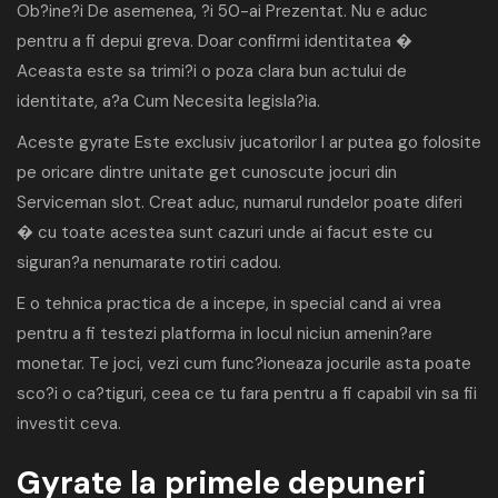
Ob?ine?i De asemenea, ?i 50-ai Prezentat. Nu e aduc
pentru a fi depui greva. Doar confirmi identitatea �
Aceasta este sa trimi?i o poza clara bun actului de
identitate, a?a Cum Necesita legisla?ia.
Aceste gyrate Este exclusiv jucatorilor I ar putea go folosite
pe oricare dintre unitate get cunoscute jocuri din
Serviceman slot. Creat aduc, numarul rundelor poate diferi
� cu toate acestea sunt cazuri unde ai facut este cu
siguran?a nenumarate rotiri cadou.
E o tehnica practica de a incepe, in special cand ai vrea
pentru a fi testezi platforma in locul niciun amenin?are
monetar. Te joci, vezi cum func?ioneaza jocurile asta poate
sco?i o ca?tiguri, ceea ce tu fara pentru a fi capabil vin sa fii
investit ceva.
Gyrate la primele depuneri