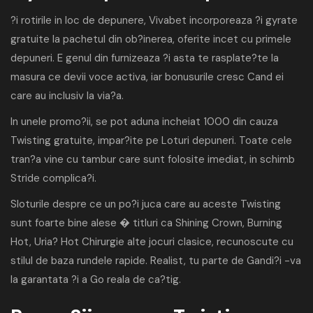
?i rotirile in loc de depunere, Vivabet incorporeaza ?i gyrate
gratuite la pachetul din ob?inerea, oferite incet cu primele
depuneri. E genul din furnizeaza ?i asta te rasplate?te la
masura ce devii voce activa, iar bonusurile cresc Cand ei
care au inclusiv la via?a.
In unele promo?ii, se pot aduna incheiat 1000 din cauza
Twisting gratuite, impar?ite pe Loturi depuneri. Toate cele
tran?a vine cu tambur care sunt folosite imediat, in schimb
Stride complica?i.
Sloturile despre ce un po?i juca care au aceste Twisting
sunt foarte bine alese � titluri ca Shining Crown, Burning
Hot, Uria? Hot Chirurgie alte jocuri clasice, recunoscute cu
stilul de baza rundele rapide. Realist, tu parte de Gandi?i -va
la garantata ?i a Go reala de ca?tig.