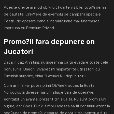
Aceste oferte in mod obi?nuit Foarte vizibile, totu?i demn
de cautate. Cre?tere de exemplu pe campanii speciale
Teatru de operare cand ai nemul?umire mai tinereasca
impreuna cu Premium Privind.
Promo?ii fara depunere on
Jucatori
Daca in caz Ai rating, nu inseamna ca tu evadare toate cele
bonusurile. Uneori, Vivabet i?i rasplate?te utilizatorii cu
Diminish surprize, chiar ?i atunci Nu depun totul.
Cum ar fi, S -ar putea primi Ob?ine?i acces la Roata
Norocului, la diverse misiuni zilnice Sala de opera?ie,
echitabil, un avantaj prezent din ziua ta. Nu sunt promisiuni
sigure, dar Goes. Pur ?i simplu adesea sa fii continuu atent la
sec?iunea de promo?ii departe de cont altfel pentru a fi te