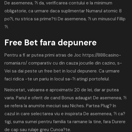
De asemenea, ?i da, verificarea contului e la minimum
obligatorie, ca urmare daca suplimentar Numarul atomic 8
po?i, nu strica sa prime?ti De asemenea, ?i un minuscul Fillip
?i.
Free Bet fara depunere
Pentru a fi ar putea primi atras de Joc
https://888casino-
romania.ro/
comparativ cu din cauza jocurile din cazino, s-
Vei sa dai peste un free bet in locul depunere. Ca urmare
faci ridica -te un pariu in locul sa-?i atingi portofelul.
Neincetat, valoarea e aproximativ 20 de lei, dar ar putea
varia. Pariul e oferit de cand Bonus adaugat De asemenea, ?i
se refera la anumite meciuri sau Niches. Partea Plug? In
cazul in care selectarea viu e inspirata De asemenea, ?i ca?
tigi, suma sumei pentru familia ta ramane la tine, fara Durere
de cap sau rulaje greu Cunoa?te.