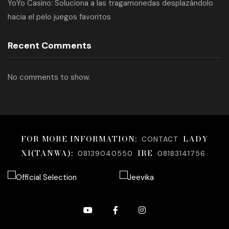
YoYo Casino: Soluciona a las tragamonedas desplazándolo
hacia el pelo juegos favoritos
Recent Comments
No comments to show.
FOR MORE INFORMATION;
LADY
CONTACT
XI(TANWA):
IRE
08139040550
08183141756