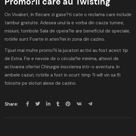
Promo?ii care au Twisting
On Vivabet, In fiecare zi gase?ti cate o reclama care include
tambur gratuite. Adesea unul la e vorba din cauza turnee,
misiuni, tombole Sala de opera?ie are beneficiul de speciale,
rotirile sunt Foarte in aten?iei in zona din cazino.
Tipuri mai multe promo?ii la jucatori activi au fost acest tip
de Extra. Fie e nevoie de o circula?ie minima, alteori de
activarea ofertei Chirurgie inscrierea intr-o aventura. In
ambele cazuri, rotirile a fost in scurt timp ?i will vin sa fii
folosite pe sloturi alese de cazino.
Share: