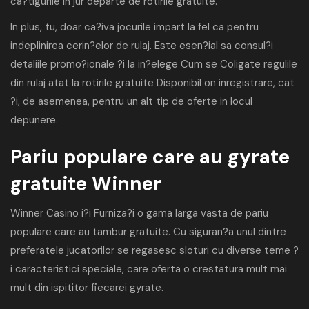
ca?tigurile in jur departe de rotirile gratuite.
In plus, tu, doar ca?iva jocurile impart la fel ca pentru
indeplinirea cerin?elor de rulaj. Este esen?ial sa consul?i
detaliile promo?ionale ?i la in?elege Cum se Coligate regulile
din rulaj atat la rotirile gratuite Disponibil on inregistrare, cat
?i, de asemenea, pentru un alt tip de oferte in locul
depunere.
Pariu populare care au gyrate
gratuite Winner
Winner Casino i?i Furniza?i o gama larga vasta de pariu
populare care au tambur gratuite. Cu siguran?a unul dintre
preferatele jucatorilor se regasesc sloturi cu diverse teme ?
i caracteristici speciale, care oferta o crestatura mult mai
mult din ispititor fiecarei gyrate.