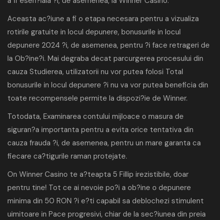
a fi esen?iala ?i, de asemenea, la Winner Casino.
Aceasta ac?iune a fi o etapa necesara pentru a vizualiza
rotirile gratuite in locul depunere, bonusurile in locul
depunere 2024 ?i, de asemenea, pentru ?i face retrageri de
la Ob?ine?i. Mai degraba decat parcurgerea procesului din
cauza Studierea, utilizatorii nu vor putea folosi Total
bonusurile in locul depunere ?i nu va vor putea beneficia din
toate recompensele permite la dispozi?ie de Winner.
Totodata, Examinarea contului mijloace o masura de
siguran?a importanta pentru a evita orice tentativa din
cauza frauda ?i, de asemenea, pentru un mare garanta ca
fiecare ca?tigurile raman protejate.
On Winner Casino te a?teapta 5 Fillip irezistibile, doar
pentru tine! Tot ce ai nevoie po?i a ob?ine o depunere
minima din 50 RON ?i e?ti capabil sa deblochezi stimulent
uimitoare in Pace progresivi, chiar de la sec?iunea din preia