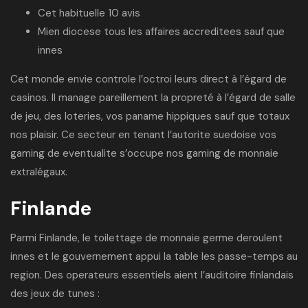
Cet habituelle 10 avis
Mien diocese tous les affaires accreditees sauf que
innes
Cet monde envie controle l’octroi leurs direct à l’égard de
casinos. Il manage pareillement la propreté à l’égard de salle
de jeu, des loteries, vos paname hippiques sauf que totaux
nos plaisir. Ce secteur en tenant l’autorite suedoise vos
gaming de eventualite s’occupe nos gaming de monnaie
extralégaux.
Finlande
Parmi Finlande, le toilettage de monnaie germe deroulent
innes et le gouvernement appui la table les passe-temps au
region. Des operateurs essentiels aient l’auditoire finlandais
des jeux de tunes :