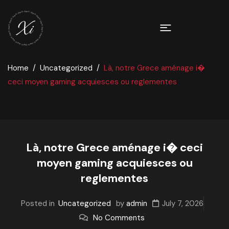
Home
Uncategorized
Là, notre Grece aménage i�
ceci moyen gaming acquiesces ou reglementes
Là, notre Grece aménage i� ceci
moyen gaming acquiesces ou
reglementes
Posted in
Uncategorized
by
admin
July 7, 2026
No Comments