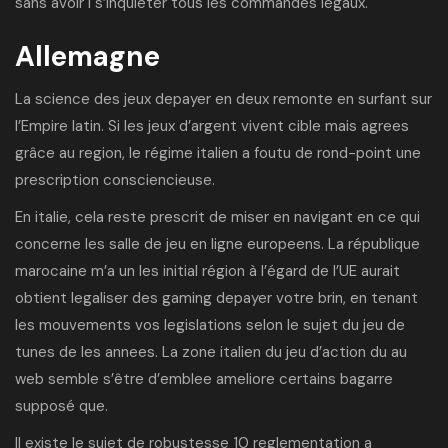
sans avoir í s’inquieter tous les commandes légaux.
Allemagne
La science des jeux depayer en deux remonte en surfant sur
l’Empire latin. Si les jeux d’argent vivent cible mais agrees
grâce au region, le régime italien a foutu de rond-point une
prescription consciencieuse.
En italie, cela reste prescrit de miser en navigant en ce qui
concerne les salle de jeu en ligne europeens. La république
marocaine m’a un les initial région à l’égard de l’UE aurait
obtient legaliser des gaming depayer votre brin, en tenant
les mouvements vos legislations selon le sujet du jeu de
tunes de les annees. La zone italien du jeu d’action du au
web semble s’être d’emblee ameliore certains bagarre
supposé que.
Il existe le sujet de robustesse 10 reglementation a