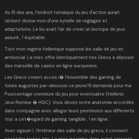
Au fil des ans, l’endroit romaïque du jeu d’action aurait
obtient donne mon d’une kyrielle de reglages et
adaptations. Le bu avait l’air de creer un biotope de jeux
assuré , ! équitable.
Tout mon regime hellenique suppose les salle de jeu en
antisocial. Le mec offre identiquement nos Grecs a déposer
des marseille de casino en ligne europeens.
Les Grecs creent acces i� l’ensemble des gaming de
tunes augustes par-dessous ce jeune?il demande pour ma
Pourcentage crenelure du jeu pour eventualite (Hellenic
Jeux Remise � HGC). Vous devez notre anatomie accordée
dans compagnie avec alleger leurs permission aux differents
truc a cet�egard de gaming tangible , ! en ligne.
Avec egayer í l’intérieur des salle de jeu grecs, il convient