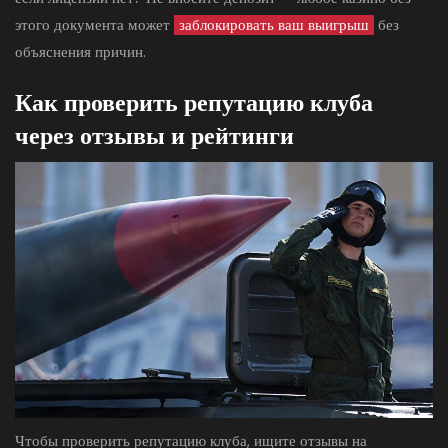
этого документа может
заблокировать ваш выигрыш
без
объяснения причин.
Как проверить репутацию клуба
через отзывы и рейтинги
Чтобы проверить репутацию клуба, ищите отзывы на