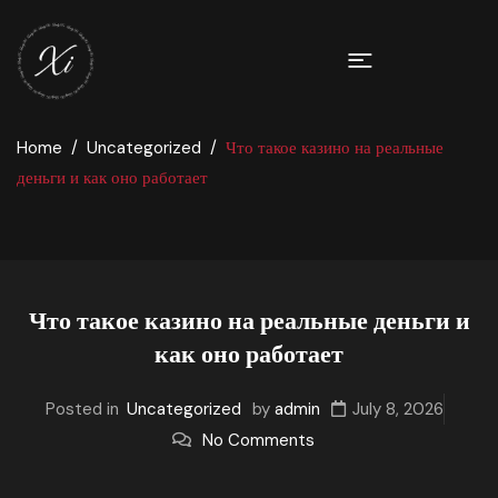
Home
Uncategorized
Что такое казино на реальные
деньги и как оно работает
Что такое казино на реальные деньги и
как оно работает
Posted in
Uncategorized
by
admin
July 8, 2026
No Comments