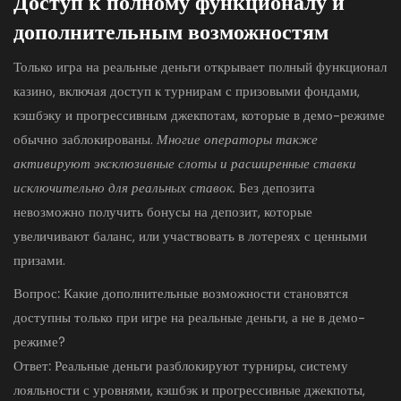
Доступ к полному функционалу и
дополнительным возможностям
Только игра на реальные деньги открывает
полный функционал
казино
, включая доступ к турнирам с призовыми фондами,
кэшбэку и прогрессивным джекпотам, которые в демо-режиме
обычно заблокированы.
Многие операторы также
активируют эксклюзивные слоты и расширенные ставки
исключительно для реальных ставок.
Без депозита
невозможно получить бонусы на депозит, которые
увеличивают баланс, или участвовать в лотереях с ценными
призами.
Вопрос:
Какие дополнительные возможности становятся
доступны только при игре на реальные деньги, а не в демо-
режиме?
Ответ:
Реальные деньги разблокируют турниры, систему
лояльности с уровнями, кэшбэк и прогрессивные джекпоты,