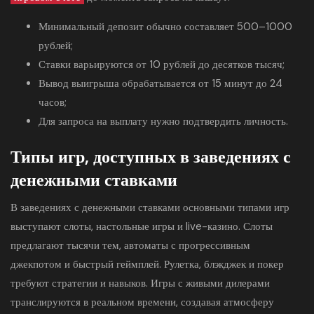
Минимальный депозит обычно составляет 500–1000
рублей;
Ставки варьируются от 10 рублей до десятков тысяч;
Вывод выигрыша обрабатывается от 15 минут до 24
часов;
Для запроса на выплату нужно подтвердить личность.
Типы игр, доступных в заведениях с
денежными ставками
В заведениях с денежными ставками основными типами игр
выступают слоты, настольные игры и live-казино. Слоты
предлагают тысячи тем, автоматы с прогрессивным
джекпотом и быстрый геймплей. Рулетка, блэкджек и покер
требуют стратегии и навыков.
Игры с живыми дилерами
транслируются в реальном времени, создавая атмосферу