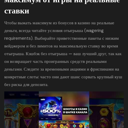
ставки
Чтобы выжать максимум из бонусов в казино на реальные
деньги, всегда читайте условия отыгрыша (wagering
requirements). Выбирайте приветственные пакеты с низким
вейджером и без лимитов на максимальную ставку во время
отыгрыша.
Кэшбэк без отыгрыша — ваш лучший друг
, так как
он возвращает часть проигранных средств реальными
деньгами. Следите за временными акциями и фриспинами на
конкретные слоты: часто они дают шанс сорвать крупный куш
без риска для депозита.