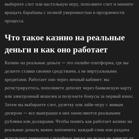
выберите слот или настольную игру, пополните счет и начните
вращать барабаны с полной уверенностью в прозрачности
процесса.
Что такое казино на реальные
деньги и как оно работает
Казино на реальные деньги
— это онлайн-платформа, где вы
делаете ставки своими средствами, а не виртуальными
кредитами. Работает оно через личный кабинет: вы
регистрируетесь, пополняете депозит через банковскую карту
или электронный кошелек и получаете бонусы за первый взнос.
Затем вы выбираете слот, рулетку или лайв-игру с живым
дилером — все выигрыши в них начисляются реальными
рублями или долларами. Чтобы понять
как работает казино на
реальные деньги
, важно запомнить: каждый спин или раздача
использует генератор случайных чисел, но исход не зависит от