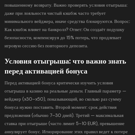
повышенному возврату. Важно проверять условия отыгрыша:
даже при лояльности чистый кэшбэк часто требует
минимального вейджера, иначе средства блокируются.
Вопрос:
Как кэшбэк влияет на банкролл?
Ответ:
Он создаёт подушку
безопасности, компенсируя до 15% потерь, что продлевает
игровую сессию без повторного депозита.
Условия отыгрыша: что важно знать
перед активацией бонуса
Перед активацией бонуса критически изучить
условия
отыгрыша в казино на реальные деньги
. Главный параметр —
вейджер (x30–x50), показывающий, во сколько раз сумму
бонуса нужно поставить. Второй момент: срок действия
предложения (обычно 7–30 дней). Третий — максимальная
ставка при отыгрыше (часто лимит 5–10 EUR), превышение
аннулирует бонус. Игнорирование этих правил ведет к потере