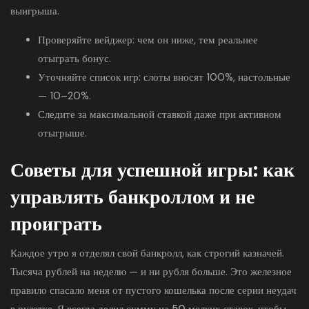
выигрыша.
Проверяйте вейджер: чем он ниже, тем реальнее
отыграть бонус.
Уточняйте список игр: слоты вносят 100%, настольные
— 10–20%.
Следите за максимальной ставкой даже при активном
отыгрыше.
Советы для успешной игры: как
управлять банкроллом и не
проиграть
Каждое утро я отделял свой банкролл, как строгий казначей.
Тысяча рублей на неделю — и ни рубля больше. Это железное
правило спасало меня от пустого кошелька после серии неудач