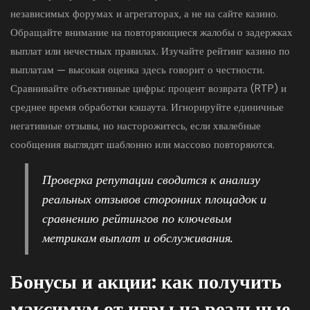
независимых форумах и агрегаторах, а не на сайте казино.
Обращайте внимание на повторяющиеся жалобы о задержках
выплат или нечестных правилах. Изучайте
рейтинг казино по
выплатам
— высокая оценка здесь говорит о честности.
Сравнивайте объективные цифры: процент возврата (RTP) и
среднее время обработки кэшаута. Игнорируйте единичные
негативные отзывы, но насторожитесь, если хвалебные
сообщения выглядят шаблонно или массово повторяются.
Проверка репутации сводится к анализу
реальных отзывов сторонних площадок и
сравнению рейтингов по ключевым
метрикам выплат и обслуживания.
Бонусы и акции: как получить
максимум от игры на реальные