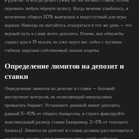
в рулетке.
Я всегда делил сумму на 50 мелких ставок
, чтобы
пережить любую чёрную полосу. Когда везение улыбалось, я
мгновенно убирал 30% выигрыша в недоступный для игры
карман.
Никогда не пытайтесь отыграться в тот же день
— это
верный путь к сливу всего депозита.
Помню, как однажды
сорвал куш в 15 тысяч, но уже через час сидел с пустым
счётом, нарушив собственный лимит азарта.
Определение лимитов на депозит и
ставки
Определение лимитов на депозит и ставки — базовый
инструмент контроля, не позволяющий импульсивно
превысить бюджет. Установите дневной лимит депозита,
равный 5–10% от общего банкролла, и строго фиксируйте
максимальный размер ставки (например, 2–5% от текущего
баланса).
Лимиты на депозит и ставки
должны рассчитываться
до начала сессии, а не в процессе игры, чтобы избежать