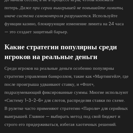
потерь.
Даже при серии выигрышей не повышайте лимиты,
иначе система самоконтроля разрушается.
Используйте
функции казино, блокирующие изменение лимита на 24 часа
— это создает защитный барьер.
Какие стратегии популярны среди
игроков на реальные деньги
Среди игроков на реальные деньги особенно популярны
стратегии управления банкроллом
, такие как «Мартингейл», где
после проигрыша удваивают ставку, и «Флэт»,
подразумевающий фиксированные суммы. Многие используют
«Систему 1-3-2-6» для слотов, распределяя ставки по схеме.
В рулетке часто применяют стратегию «Пароли» для серийных
выигрышей. Главное — выбирать метод под свой бюджет и
строго его придерживаться, избегая хаотичных решений.