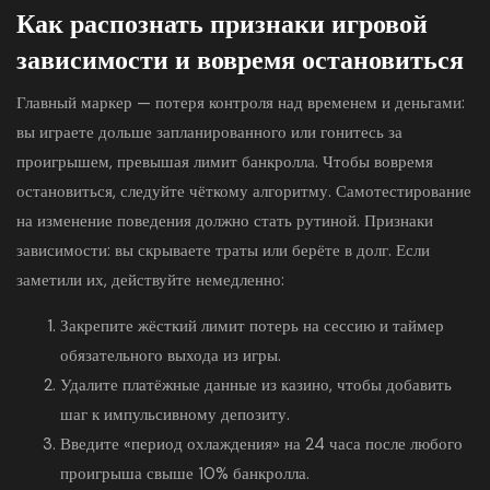
Как распознать признаки игровой
зависимости и вовремя остановиться
Главный маркер — потеря контроля над временем и деньгами:
вы играете дольше запланированного или гонитесь за
проигрышем, превышая лимит банкролла. Чтобы вовремя
остановиться, следуйте чёткому алгоритму.
Самотестирование
на изменение поведения
должно стать рутиной. Признаки
зависимости: вы скрываете траты или берёте в долг. Если
заметили их, действуйте немедленно:
Закрепите жёсткий лимит потерь на сессию и таймер
обязательного выхода из игры.
Удалите платёжные данные из казино, чтобы добавить
шаг к импульсивному депозиту.
Введите «период охлаждения» на 24 часа после любого
проигрыша свыше 10% банкролла.