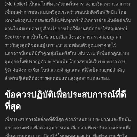
(Multiplier) เป็นกลไกที่ควรสังเกตในตารางจ่ายเงิน เพราะสามารถ
เพิ่มมูลค่าการชนะแบบทวีคูณระหว่างรอบปกติหรือฟรีสปิน โดย
เฉพาะตัวคูณแบบสะสมที่เพิ่มขึ้นทุกครั้งที่เกิดการจ่ายเงินติดต่อกัน
ส่วนโบนัสเกมควรดูเงื่อนไขการเปิดใช้งานที่มักต้องใช้สัญลักษณ์
Scatter หากเป็นโบนัสแบบเลือกสิ่งของ ควรตรวจสอบมูลค่า
รางวัลสูงสุดที่ซ่อนอยู่ เพราะบางเกมซ่อนตัวคูณมหาศาลไว้
นอกจากนี้เกมที่มีตัวคูณสุ่มในฟรีสปิน เช่น Wild ที่เพิ่มตัวคูณแบบ
สุ่มทุกครั้งที่ปรากฏตัว จะช่วยเพิ่มโอกาสทำเงินในระยะยาว การ
รู้จักจับจังหวะเรียกโบนัสและตัวคูณเหล่านี้จึงเป็นกลยุทธ์สำคัญ
สำหรับผู้เล่นที่ต้องการผลตอบแทนสูงสุดจากแต่ละรอบ.
ข้อควรปฏิบัติเพื่อประสบการณ์ที่ดี
ที่สุด
เพื่อประสบการณ์สล็อตที่ดีที่สุด ควรกำหนดงบประมาณและยึดมั่น
อย่างเคร่งครัดเพื่อควบคุมการเล่น เลือกเกมที่ตรงกับความชอบเพื่อ
เพิ่มความสนุก และ
เลือกใช้โหมดทดลองเล่น
เพื่อทำความเข้าใจ