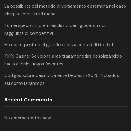
La possibilita del metodo di versamento determina nel caso
che puoi mettere il meno
Tornei speciali in premi esclusivi per i giocatori con
l’aggiunta di competitivi
Ho cosa quesito del gratifica senza contare fitto da 1
YoYo Casino: Soluciona a las tragamonedas desplazándolo
hacia el pelo juegos favoritos
Códigos sobre Casino Carente Depósito 2026 Probados
así­ como Dinámicos
Recent Comments
No comments to show.