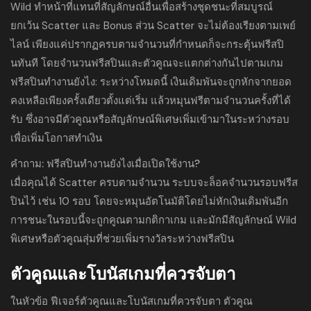
Wild ทำหน้าที่แทนที่สัญลักษณ์อื่นเพื่อสร้างชุดชนะที่สมบูรณ์
ยกเว้น Scatter และ Bonus ส่วน Scatter จะไม่ต้องเรียงตามเพย์
ไลน์ เพียงแค่ปรากฏครบตามจำนวนที่กำหนดก็จะกระตุ้นฟรีสปิ
นทันที โดยจำนวนฟรีสปินและตัวคูณจะแตกต่างกันไปตามเกม
ฟรีสปินทำงานยังไง
: ระหว่างโหมดนี้ เงินเดิมพันจะถูกหักจากยอด
คงเหลือเพียงครั้งเดียวตั้งแต่เริ่ม แล้วหมุนฟรีตามจำนวนครั้งที่ได้
รับ ซึ่งอาจมีตัวคูณหรือสัญลักษณ์พิเศษเพิ่มเข้ามาในระหว่างรอบ
เพื่อเพิ่มโอกาสทำเงิน
คำถาม: ฟรีสปินทำงานยังไงเมื่อเปิดใช้งาน?
เมื่อคุณได้ Scatter ครบตามจำนวน ระบบจะล็อคจำนวนรอบฟรีส
ปินไว้ เช่น 10 รอบ โดยจะหมุนอัตโนมัติโดยไม่หักเงินเดิมพันอีก
การชนะในรอบนี้จะถูกคูณตามกติกาเกม และมักมีสัญลักษณ์ Wild
พิเศษหรือตัวคูณสุ่มที่ช่วยเพิ่มรางวัลระหว่างฟรีสปิน
ตัวคูณและโบนัสเกมที่ควรจับตา
ในหัวข้อ
ฟีเจอร์ตัวคูณและโบนัสเกมที่ควรจับตา
ตัวคูณ