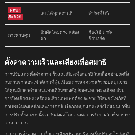
พกพา
เล่นได้ทุกสถานที่
จำกัดที่โต๊ะ
สะดวก
สัมผัสโดยตรง คล่อง
ต้องใช้เมาส์/
การควบคุม
ตัว
คีย์บอร์ด
ตั้งค่าความเร็วและเสียงเพื่อสมาธิ
การปรับแต่ง
ตั้งค่าความเร็วและเสียงเพื่อสมาธิ
ในสล็อตช่วยลดสิ่ง
รบกวนจากเอฟเฟกต์เกมที่ฟุ่มเฟือย การลดความเร็วรอบหมุนช่วย
ให้คุณมีเวลาคำนวณแพทเทิร์นของสัญลักษณ์อย่างละเอียด ส่วน
การปิดเสียงเพลงหรือลดเสียงเอฟเฟกต์ลง จะช่วยให้สมองโฟกัสที่
ตัวเลขเงินคงเหลือและการตัดสินใจกดหยุดแต่ละครั้งได้แม่นยำขึ้น
การปรับทั้งสองค่านี้ร่วมกันส่งผลโดยตรงต่อการรักษาสมาธิระหว่าง
เล่นยาวนาน
ถาม:
การตั้งค่าความเร็วและเสียงเพื่อสมาธิควรเริ่มปรับอะไรก่อน?