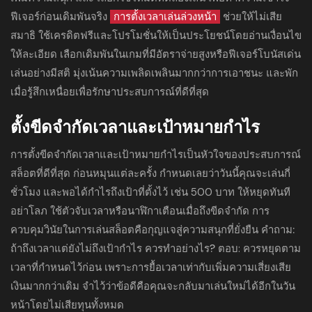
ฟีเจอร์ก่อนเดิมพันจริง
การตั้งเวลาเล่นล่วงหน้า
ช่วยให้ไม่เสีย
สมาธิ ใช้เครดิตฟรีและโปรโมชั่นให้เป็นประโยชน์โดยอ่านเงื่อนไข
ให้ละเอียด เลือกเดิมพันในเกมที่มีอัตราจ่ายสูงหรือฟีเจอร์โบนัสเด่น
เล่นอย่างมีสติ มุ่งเน้นความเพลิดเพลินมากกว่าการเอาชนะ และพัก
เมื่อรู้สึกเหนื่อยเพื่อรักษาประสบการณ์ที่ดีที่สุด
ตั้งขีดจำกัดเวลาและเป้าหมายกำไร
การตั้งขีดจำกัดเวลาและเป้าหมายกำไรเป็นหัวใจของประสบการณ์
สล็อตที่ดีที่สุด ก่อนหมุนแต่ละครั้ง กำหนดเลยว่าวันนี้คุณจะเล่นกี่
ชั่วโมง และพอได้กำไรถึงเป้าที่ตั้งไว้ เช่น 500 บาท ให้หยุดทันที
อย่าโลภ ใช้ตัวจับเวลาหรือนาฬิกาเตือนเมื่อถึงขีดจำกัด
การ
ควบคุมวินัยในการเล่นสล็อต
คือกุญแจสู่ความสนุกที่ยั่งยืน
คำถาม:
ถ้าถึงเวลาแต่ยังไม่ถึงเป้ากำไร ควรทำอย่างไร?
ตอบ: ควรหยุดตาม
เวลาที่กำหนดไว้ก่อน เพราะการยื้อเวลาเท่ากับเพิ่มความเสี่ยงเสีย
เงินมากกว่าเดิม จำไว้ว่าข้อดีคือคุณจะกลับมาเล่นใหม่ได้อีกในวัน
หน้าโดยไม่เสียทุนทั้งหมด