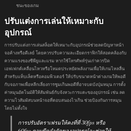
ชนะของเกม
ปรับแต่งการเล่นให้เหมาะกับ
อุปกรณ์
การปรับแต่งการเล่นสล็อตให้เหมาะกับอุปกรณ์ช่วยลดปัญหาหน้า
จอค้างหรือดีเลย์ โดยควรปรับความละเอียดกราฟิกให้สอดคล้องกับ
ความแรงของซีพียูและแรม หากใช้โทรศัพท์รุ่นเก่าควรปิด
เอฟเฟกต์เคลื่อนไหวหรือโหมดประหยัดพลังงานเพื่อให้เกมไหลลื่น
สำหรับแท็บเล็ตหรือคอมพิวเตอร์ ให้ปรับขนาดหน้าต่างเกมให้พอดี
กับจอภาพเพื่อหลีกเลี่ยงการซูมเกินพอดีที่อาจบดบังปุ่มหมุน
การตั้ง
ค่าหมุนอัตโนมัติให้สัมพันธ์กับจังหวะการแตะของอุปกรณ์
เช่น ลด
ความไวสัมผัสบนหน้าจอที่ตอบสนองไวเกิน ช่วยป้องกันการหมุน
โดยไม่ตั้งใจ
การปรับอัตราเฟรมให้คงที่ที่ 30fps หรือ
60fps ตามขีดจำกัดของอุปกรณ์จะช่วยให้