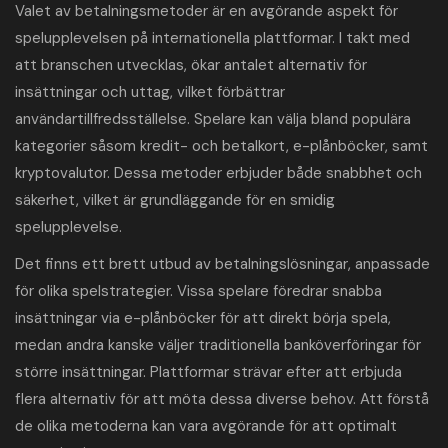
Valet av betalningsmetoder är en avgörande aspekt för
spelupplevelsen på internationella plattformar. I takt med
att branschen utvecklas, ökar antalet alternativ för
insättningar och uttag, vilket förbättrar
användartillfredsställelse. Spelare kan välja bland populära
kategorier såsom kredit- och betalkort, e-plånböcker, samt
kryptovalutor. Dessa metoder erbjuder både snabbhet och
säkerhet, vilket är grundläggande för en smidig
spelupplevelse.
Det finns ett brett utbud av betalningslösningar, anpassade
för olika spelstrategier. Vissa spelare föredrar snabba
insättningar via e-plånböcker för att direkt börja spela,
medan andra kanske väljer traditionella banköverföringar för
större insättningar. Plattformar strävar efter att erbjuda
flera alternativ för att möta dessa diverse behov. Att förstå
de olika metoderna kan vara avgörande för att optimalt