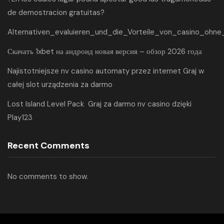
de demostracion gratuitas?
Alternativen_evaluieren_und_die_Vorteile_von_casino_ohne
Скачать 1xbet на андроид новая версия – обзор 2026 года
Najistotniejsze nv casino automaty przez internet Graj w
całej slot urządzenia za darmo
Lost Island Level Pack ️ Graj za darmo nv casino dzięki
Play123
Recent Comments
No comments to show.