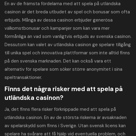
En av de främsta fördelarna med att spela på utländska
casinon är det breda utbudet av spel och bonusar som ofta
erbjuds. Många av dessa casinon erbjuder generösa
välkomstbonusar och kampanjer som kan vara mer
förmånliga än vad som vanligtvis erbjuds av svenska casinon.
Dessutom kan valet av utländska casinon ge spelare tillgång
till unika spel och innovativa plattformar som inte alltid finns
på den svenska marknaden. Det kan också vara ett
alternativ för spelare som söker större anonymitet i sina
speltransaktioner.
Finns det några risker med att spela på
utländska casinon?
Ja, det finns flera risker förknippade med att spela på
utländska casinon. En av de största riskerna är avsaknaden
av spelarskydd som finns i Sverige. Utan svensk licens kan
spelare ha svårare att få hjälp vid eventuella problem, och