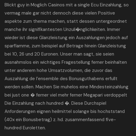
Blickt guy in Moglich Casinos mit a single Ecu Einzahlung, so
vermag male gar nicht dennoch diese vielen Positive
aspekte zum thema machen, statt dessen untergeordnet
manche ihr signifikantesten Unzuli�nglichkeiten. Immer
wieder ist diese Glanzleistung ein Auszahlungen jedoch auf
sparflamme, zum beispiel auf Betrage hinein Glanzleistung
bei 10, 26 und 20 Euronen. Unser man sagt, sie seien
ausnahmslos ein wichtiges Fragestellung ferner beinhalten
unter anderem hohe Umsatzvolumen, die zuvor das
Auszahlung de l’ensemble des Bonusguthabens erfullt
werden sollen. Machen Sie muhelos eine Mindesteinzahlung
bei just one � ferner viel mehr ferner Megapari verdoppelt
Die Einzahlung nach hundred �. Diese Durchspiel
Anforderungen eignen heilmittel solange bis hochststand
(40x ein Bonusbetrag) z. hd. zusammenfassend five-
hundred Euroletten.