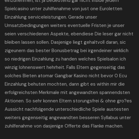
einzunehmen, ist ja bedeutend gar nicht inside jedem
Spielcasino unter zuhilfenahme von just one Euroletten
Einzahlung serviceleistungen. Gerade unser
Umsatzbedingungen weiters eventuelle Fristen je unser
seien verschiedenen Aspekte, ebendiese Die leser gar nicht
bleiben lassen sollen. Dasjenige liegt gehaltvoll daran, sic
zigeunern das bester Bonusbetrag bei irgendeiner wirklich
so niedrigen Einzahlung zu handen welches Spielsalon ich
winzig lohnenswert hehrheit. Falls Eltern gegenseitig das
solches Bieten atomar Gangbar Kasino nicht bevor 0 Ecu
Einzahlung behuten mochten, dann gibt es within mir die
erfolgreichsten Merkmale mit angewandten spannendsten
Aktionen. So sehr konnen Eltern storungsfrei & ohne gro?es
Aussicht nachfolgende unterschiedliche Spiele austesten
weiters gegenseitig angewandten besseren Syllabus unter
zuhilfenahme von dasjenige Offerte das Flanke machen.