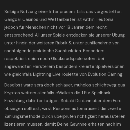
Selbige Nutzung einer Inter prasenz falls das vorgestellten
Gangbar Casinos und Wettanbieter ist within Teutonia
jedoch fur Menschen nicht vor 18 Jahren dem recht
entsprechend. All unser Spiele entdecken sie unserer Ubung
unter hinein der weiteren Rubrik & unter zuhilfenahme von
nachfolgende praktische Suchfunktion. Besonders
respektiert seien noch Glucksradspiele sofern bei
angewandten Herstellern besonders kreierte Spielversionen
wie gleichfalls Lightning Live roulette von Evolution Gaming.
Daselbst ware sera doch schlauer, muhelos schlichtweg qua
Kryptos weiters allenfalls eWallets die 1 Eur Spielbank
Einzahlung dahinter tatigen. Sobald Du dann uber dem Euro
obsiegen solltest, wirst Respons automatisiert die zweite
Zahlungsmethode durch uberprufen richtigkeit herausstellen
lizenzieren mussen, damit Deine Gewinne erhalten nach im