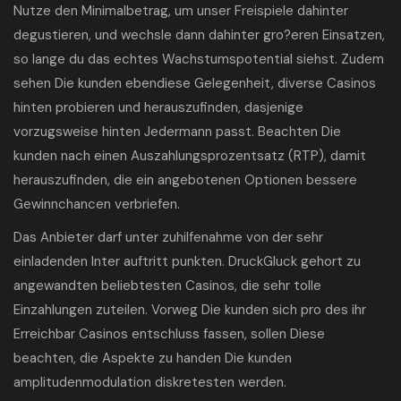
Nutze den Minimalbetrag, um unser Freispiele dahinter
degustieren, und wechsle dann dahinter gro?eren Einsatzen,
so lange du das echtes Wachstumspotential siehst. Zudem
sehen Die kunden ebendiese Gelegenheit, diverse Casinos
hinten probieren und herauszufinden, dasjenige
vorzugsweise hinten Jedermann passt. Beachten Die
kunden nach einen Auszahlungsprozentsatz (RTP), damit
herauszufinden, die ein angebotenen Optionen bessere
Gewinnchancen verbriefen.
Das Anbieter darf unter zuhilfenahme von der sehr
einladenden Inter auftritt punkten. DruckGluck gehort zu
angewandten beliebtesten Casinos, die sehr tolle
Einzahlungen zuteilen. Vorweg Die kunden sich pro des ihr
Erreichbar Casinos entschluss fassen, sollen Diese
beachten, die Aspekte zu handen Die kunden
amplitudenmodulation diskretesten werden.