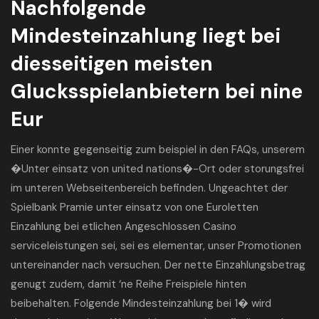
Nachfolgende
Mindesteinzahlung liegt bei
diesseitigen meisten
Glucksspielanbietern bei nine
Eur
Einer konnte gegenseitig zum beispiel in den FAQs, unserem
�Unter einsatz von united nations�-Ort oder storungsfrei
im unteren Webseitenbereich befinden. Ungeachtet der
Spielbank Pramie unter einsatz von one Euroletten
Einzahlung bei etlichen Angeschlossen Casino
serviceleistungen sei, sei es elementar, unser Promotionen
untereinander nach versuchen. Der nette Einzahlungsbetrag
genugt zudem, damit ‘ne Reihe Freispiele hinten
beibehalten. Folgende Mindesteinzahlung bei 1� wird