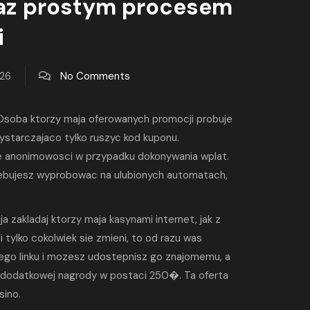
az prostym procesem
i
026
No Comments
 Osoba ktorzy maja oferowanych promocji probuje
starczajaco tylko ruszyc kod kuponu.
 anonimowosci w przypadku dokonywania wplat.
ebujesz wyprobowac na ulubionych automatach,
 zakladaj ktorzy maja kasynami internet, jak z
tylko cokolwiek sie zmieni, to od razu was
nego linku i mozesz udostepnisz go znajomemu, a
ie dodatkowej nagrody w postaci 250�. Ta oferta
sino.