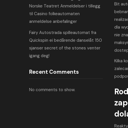
Bit au
Norske Teatret Anmeldelser i tillegg
bebnam
til Casino folkeautomaten
realiz
anmeldelse anbefalinger
dla wy
Fairy Autostrada spilleautomat fra
nie zn
Quickspin ei bedårende danselåt 150
maksym
sjanser secret of the stones venter
dostep
igang deg!
Kilka 
zaleca
Recent Comments
podpow
Rod
No comments to show.
zap
dol
Reakty