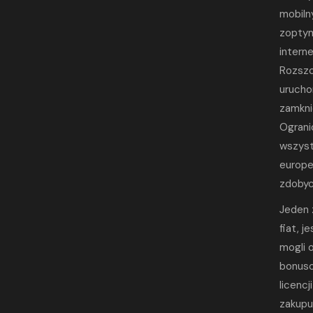
mobiln
zoptym
intern
Rozszc
urucho
zamkni
Ograni
wszyst
europe
zdobyc
Jeden 
fiat, j
mogli 
bonuso
licencj
zakupu