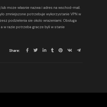
 lub moze wlasnie nazwa i adres na wschod-mail.
 bylo zmniejszone potrzebuje wykorzystanie VPN w
zesz podzielenia sie okolo wrazeniami. Obsluga
a w razie potrzeba gracze byli w stanie
Share: