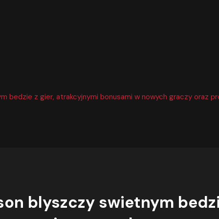
ym bedzie z gier, atrakcyjnymi bonusami w nowych graczy oraz p
son blyszczy swietnym bedzie