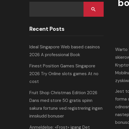
bo
Recent Posts
Ideal Singapore Web based casinos
Warto 
2026 A professional Book
skiero
Krypto
Finest Position Games Singapore
Mobiln
2026 Try Online slots games At no
zyskiw
cost
Jest t
Fruit Shop Christmas Edition 2026
forma 
Dans med store 50 gratis spinn
odnosn
sakura fortune ved registrering ingen
nastep
innskudd bonuser
bonuso
Anmeldelse: «Frost» igang Det