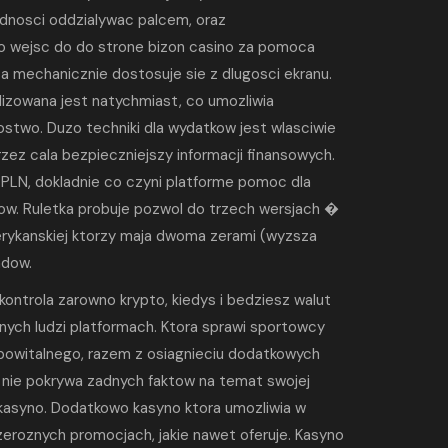
dnosci oddzialywac palcem, oraz
o wejsc do do strone bizon casino za pomoca
za mechanicznie dostosuje sie z dlugosci ekranu.
izowana jest natychmiast, co umozliwia
ostwo. Duzo techniki dla wydatkow jest wlasciwie
ez cala bezpieczniejszy informacji finansowych.
PLN, dokladnie co czyni platforme pomoc dla
row. Ruletka probuje pozwol do trzech wersjach �
erykanskiej ktorzy maja dwoma zerami (wyzsza
adow.
ontrola zarowno krypto, kiedys i bedziesz walut
innych ludzi platformach. Ktora sprawi sportowcy
 powitalnego, razem z osiagnieciu dodatkowych
on nie pokrywa zadnych faktow na temat swojej
ie kasyno. Dodatkowo kasyno ktora umozliwia w
eroznych promocjach, jakie nawet oferuje. Kasyno