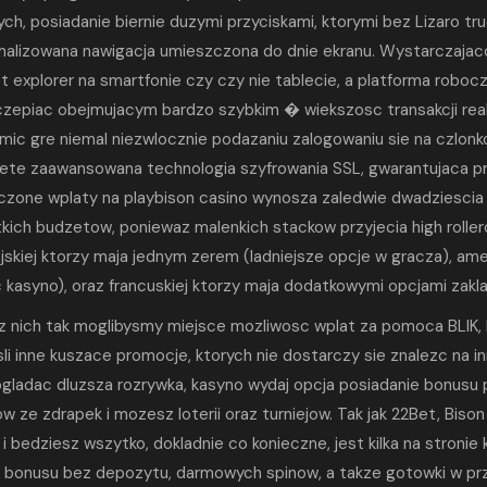
ych, posiadanie biernie duzymi przyciskami, ktorymi bez
Lizaro
tru
alizowana nawigacja umieszczona do dnie ekranu. Wystarczajac
et explorer na smartfonie czy czy nie tablecie, a platforma roboc
zepiac obejmujacym bardzo szybkim � wiekszosc transakcji real
mic gre niemal niezwlocznie podazaniu zalogowaniu sie na czlonk
ete zaawansowana technologia szyfrowania SSL, gwarantujaca prz
czone wplaty na playbison casino wynosza zaledwie dwadziescia 
kich budzetow, poniewaz malenkich stackow przyjecia high rolle
jskiej ktorzy maja jednym zerem (ladniejsze opcje w gracza), am
 kasyno), oraz francuskiej ktorzy maja dodatkowymi opcjami zakl
z nich tak moglibysmy miejsce mozliwosc wplat za pomoca BLIK, k
esli inne kuszace promocje, ktorych nie dostarczy sie znalezc na 
ogladac dluzsza rozrywka, kasyno wydaj opcja posiadanie bonusu
w ze zdrapek i mozesz loterii oraz turniejow. Tak jak 22Bet, Bis
i i bedziesz wszytko, dokladnie co konieczne, jest kilka na stron
 bonusu bez depozytu, darmowych spinow, a takze gotowki w prz