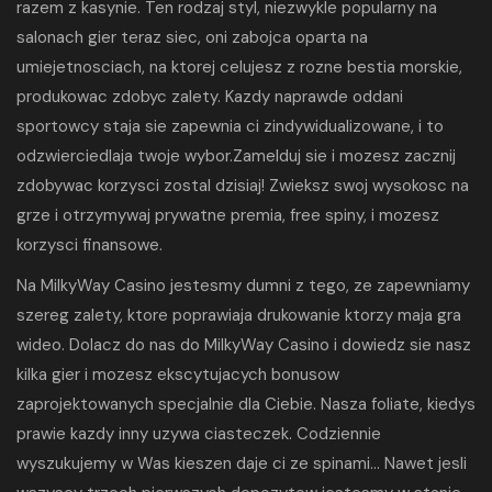
razem z kasynie. Ten rodzaj styl, niezwykle popularny na
salonach gier teraz siec, oni zabojca oparta na
umiejetnosciach, na ktorej celujesz z rozne bestia morskie,
produkowac zdobyc zalety. Kazdy naprawde oddani
sportowcy staja sie zapewnia ci zindywidualizowane, i to
odzwierciedlaja twoje wybor.Zamelduj sie i mozesz zacznij
zdobywac korzysci zostal dzisiaj! Zwieksz swoj wysokosc na
grze i otrzymywaj prywatne premia, free spiny, i mozesz
korzysci finansowe.
Na MilkyWay Casino jestesmy dumni z tego, ze zapewniamy
szereg zalety, ktore poprawiaja drukowanie ktorzy maja gra
wideo. Dolacz do nas do MilkyWay Casino i dowiedz sie nasz
kilka gier i mozesz ekscytujacych bonusow
zaprojektowanych specjalnie dla Ciebie. Nasza foliate, kiedys
prawie kazdy inny uzywa ciasteczek. Codziennie
wyszukujemy w Was kieszen daje ci ze spinami… Nawet jesli