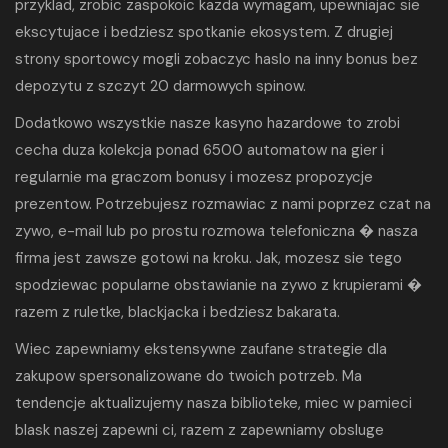
przyklad, zrobic zaspokoic kazda wymagam, upewniajac sie
ekscytujace i bedziesz spotkanie ekosystem. Z drugiej
strony sportowcy mogli zobaczyc haslo na inny bonus bez
depozytu z szczyt 20 darmowych spinow.
Dodatkowo wszystkie nasze kasyno hazardowe to zrobi
cecha duza kolekcja ponad 6500 automatow na gier i
regularnie ma graczom bonusy i mozesz propozycje
prezentow. Potrzebujesz rozmawiac z nami poprzez czat na
zywo, e-mail lub po prostu rozmowa telefoniczna � nasza
firma jest zawsze gotowi na kroku. Jak, mozesz sie tego
spodziewac popularne obstawianie na zywo z krupierami �
razem z ruletke, blackjacka i bedziesz bakarata.
Wiec zapewniamy ekstensywne zaufane strategie dla
zakupow spersonalizowane do twoich potrzeb. Ma
tendencje aktualizujemy nasza biblioteke, miec w pamieci
blask naszej zapewni ci, razem z zapewniamy obsluge