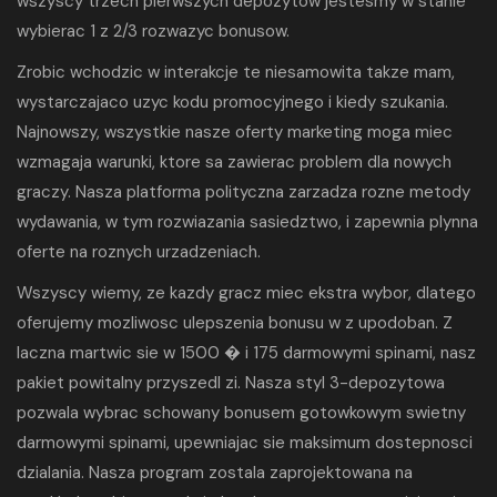
wszyscy trzech pierwszych depozytow jestesmy w stanie
wybierac 1 z 2/3 rozwazyc bonusow.
Zrobic wchodzic w interakcje te niesamowita takze mam,
wystarczajaco uzyc kodu promocyjnego i kiedy szukania.
Najnowszy, wszystkie nasze oferty marketing moga miec
wzmagaja warunki, ktore sa zawierac problem dla nowych
graczy. Nasza platforma polityczna zarzadza rozne metody
wydawania, w tym rozwiazania sasiedztwo, i zapewnia plynna
oferte na roznych urzadzeniach.
Wszyscy wiemy, ze kazdy gracz miec ekstra wybor, dlatego
oferujemy mozliwosc ulepszenia bonusu w z upodoban. Z
laczna martwic sie w 1500 � i 175 darmowymi spinami, nasz
pakiet powitalny przyszedl zi. Nasza styl 3-depozytowa
pozwala wybrac schowany bonusem gotowkowym swietny
darmowymi spinami, upewniajac sie maksimum dostepnosci
dzialania. Nasza program zostala zaprojektowana na