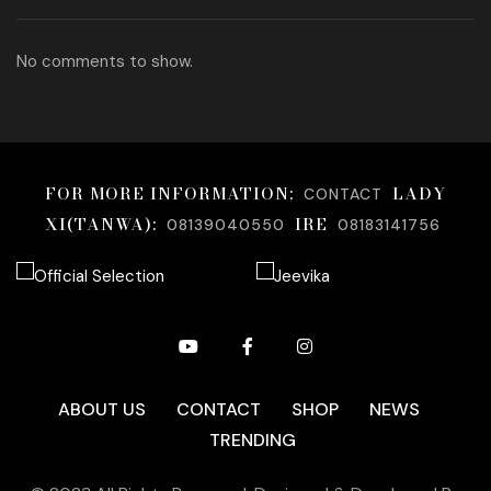
No comments to show.
FOR MORE INFORMATION;
LADY
CONTACT
XI(TANWA):
IRE
08139040550
08183141756
ABOUT US
CONTACT
SHOP
NEWS
TRENDING