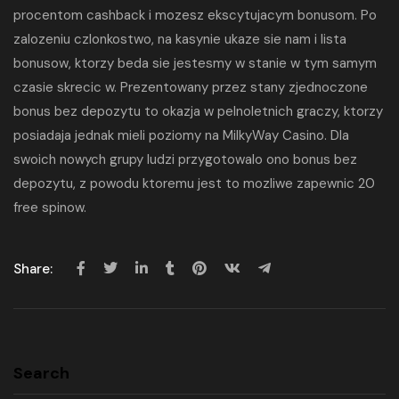
procentom cashback i mozesz ekscytujacym bonusom. Po
zalozeniu czlonkostwo, na kasynie ukaze sie nam i lista
bonusow, ktorzy beda sie jestesmy w stanie w tym samym
czasie skrecic w. Prezentowany przez stany zjednoczone
bonus bez depozytu to okazja w pelnoletnich graczy, ktorzy
posiadaja jednak mieli poziomy na MilkyWay Casino. Dla
swoich nowych grupy ludzi przygotowalo ono bonus bez
depozytu, z powodu ktoremu jest to mozliwe zapewnic 20
free spinow.
Share:
Search