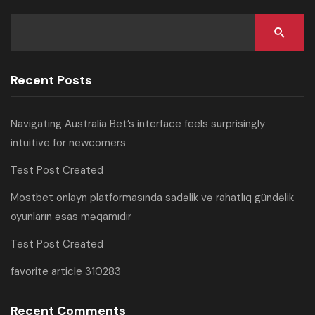
Recent Posts
Navigating Australia Bet’s interface feels surprisingly
intuitive for newcomers
Test Post Created
Mostbet onlayn platformasında sadəlik və rahatlıq gündəlik
oyunların əsas məqamıdır
Test Post Created
favorite article 310283
Recent Comments