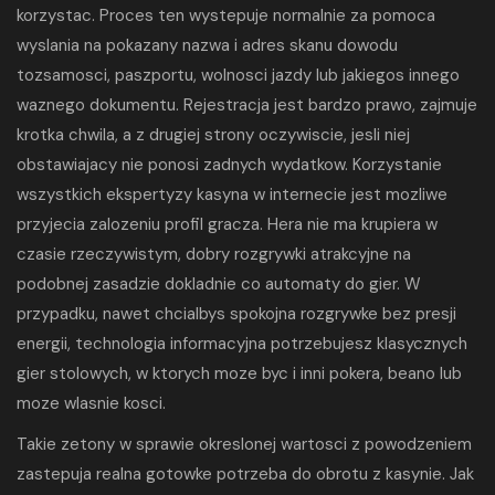
korzystac. Proces ten wystepuje normalnie za pomoca
wyslania na pokazany nazwa i adres skanu dowodu
tozsamosci, paszportu, wolnosci jazdy lub jakiegos innego
waznego dokumentu. Rejestracja jest bardzo prawo, zajmuje
krotka chwila, a z drugiej strony oczywiscie, jesli niej
obstawiajacy nie ponosi zadnych wydatkow. Korzystanie
wszystkich ekspertyzy kasyna w internecie jest mozliwe
przyjecia zalozeniu profil gracza. Hera nie ma krupiera w
czasie rzeczywistym, dobry rozgrywki atrakcyjne na
podobnej zasadzie dokladnie co automaty do gier. W
przypadku, nawet chcialbys spokojna rozgrywke bez presji
energii, technologia informacyjna potrzebujesz klasycznych
gier stolowych, w ktorych moze byc i inni pokera, beano lub
moze wlasnie kosci.
Takie zetony w sprawie okreslonej wartosci z powodzeniem
zastepuja realna gotowke potrzeba do obrotu z kasynie. Jak