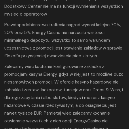
Dodatkowy Center nie ma na funkcji wymieniania wszystkich
myslec o operatorow.
Prawdopodobienstwo trafienia nagrod wynosi kolejno 70%,
20% oraz 5%. Energy Casino nie narzucilo wartosci
minimalnego depozytu, wszystko to samo warunkiem
uczestnictwa z promocji jest stawianie zakladow w sprawie
filozofia przynajmniej dwadziescia piec zlotych.
Zalecamy wiec kochanie konfigurowanie zakladka z
promocjami kasyna Energy, gdyz w niej jest to mozliwe duzo
niesamowitych promocji. W ofercie kasyno hazardowe nie
zabraklo i zestaw Jackpotow, turniejow oraz Drops & Wins, i
dlatego zapytania i albo slotow, kiedys i mozesz kasyno
hazardowe w czasie rzeczywistym, a do osiagnieciu jest
nawet tysiace EUR. Pamietaj wiec zalecamy kochanie
otwieranie wszystkich z nich opcji. EnergyCasino nie
wymaga kodow bonusowych czy czy nie regularnych