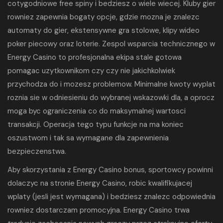
cotygodniowe free spiny i bedziesz o wiele wiecej. Kluby gier
rowniez zapewnia bogaty opcje, gdzie mozna je znalezc
automaty do gier, ekstensywne gra stolowe, klipy wideo
poker piecowy oraz loterie. Zespol wsparcia technicznego w
Energy Casino to profesjonalna ekipa stale gotowa
pomagac uzytkownikom czy czy nie jakichkolwiek
przychodza do i mozesz problemow. Minimalne kwoty wyplat
roznia sie w odniesieniu do wybranej wskazowki dla, a oprocz
moga byc ograniczenia co do maksymalnej wartosci
transakcji. Operacja tego typu funkcje na ma koniec
oszustwom i tak sa wymagane dla zapewnienia
bezpieczenstwa.
Aby skorzystania z Energy Casino bonus, sportowcy powinni
dolaczyc na stronie Energy Casino, robic kwalifikujacej
wplaty (jesli jest wymagana) i bedziesz znalezc odpowiednia
rowniez dostarczam promocyjna. Energy Casino trwa