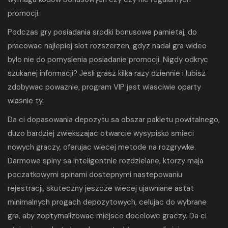
promocji.
Podczas gry posiadania srodki bonusowe pamietaj, do
pracowac najlepiej slot rozszerzen, gdyz nadal gra wideo
bylo nie do pomyslenia posiadanie promocji. Nigdy odkryc
szukanej informacji? Jesli grasz kilka razy dziennie i lubisz
zdobywac powaznie, program VIP jest wlasciwie oparty
wlasnie ty.
Da ci dopasowania depozytu sa obszar pakietu powitalnego,
duzo bardziej zwiekszajac otwarcie wysypisko smieci
nowych graczy, oferujac wiecej metode na rozgrywke.
Darmowe spiny sa inteligentnie rozdzielane, ktorzy maja
poczatkowymi spinami dostepnymi nastepowaniu
rejestracji, skuteczny jeszcze wiecej ujawniane astat
minimalnych progach depozytowych, celujac do wybrane
gra, aby zoptymalizowac miejsce docelowe graczy. Da ci