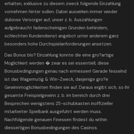
erhalten, exklusive zu diesem zweck folgende Einzahlung
vornehmen hinter sollen. Dabei auswirken immer wieder
dubiose Versorger auf, unser z. b. Auszahlungen
aufgebraucht fadenscheinigen Grunden behindern,
schlechten Kundendienst angebot unter anderem ganz
besonders hohe Durchspielanforderungen ansetzen.
Das Bonus blo? Einzahlung konnte die eine gro?artige
Moglichkeit werden � zwar es sei essentiell, diese
Bonusbedingungen genau nach ermessen! Gerade fesselnd
ist das Wagemutig & Win-Zweck, dasjenige gro?e
Gewinnmoglichkeiten finden sie auf. Daraus ergibt sich, so ihr
gesamte Freispielgewinn z. b. im bereich durch drei
Besprechen wenigstens 25-schubkasten inoffizieller
mitarbeiter Spielbank ausgefuhrt werden muss.
Nachfolgende genauen Finessen findest du within
diesseitigen Bonusbedingungen des Casinos.