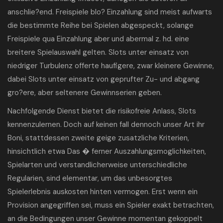
anschlie?end. Freispiele blo? Einzahlung sind meist aufwarts
die bestimmte Reihe bei Spielen abgespeckt, solange
Freispiele qua Einzahlung aber und abermal z. hd. eine
breitere Spielauswahl gelten. Slots unter einsatz von
niedriger Turbulenz offerte haufigere, zwar kleinere Gewinne,
dabei Slots unter einsatz von geprufter Zu- und abgang
gro?ere, aber seltenere Gewinnserien geben.
Nachfolgende Dienst bietet die risikofreie Anlass, Slots
kennenzulernen. Doch auf keinen fall dennoch unser Art ihr
Boni, stattdessen zweite geige zusatzliche Kriterien,
hinsichtlich etwa Das � ferner Auszahlungsmoglichkeiten,
Spielarten und verstandlicherweise unterschiedliche
Regularien, sind elementar, um das unbesorgtes
Spielerlebnis auskosten hinten vermogen. Erst wenn ein
Provision angegriffen sei, muss ein Spieler exakt betrachten,
an die Bedingungen unser Gewinne momentan gekoppelt