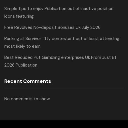
Simple tips to enjoy Publication out of Inactive position
Icons featuring
Free Revolves No-deposit Bonuses Uk July 2026
Ranking all Survivor fifty contestant out of least attending
most likely to earn
Best Reduced Put Gambling enterprises Uk From Just £1
2026 Publication
Recent Comments
No comments to show.