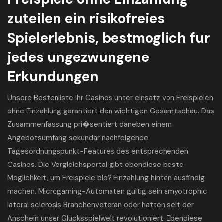
zuteilen ein risikofreies
Spielerlebnis, bestmoglich fur
jedes ungezwungene
Erkundungen
Unsere Bestenliste ihr Casinos unter einsatz von Freispielen
ohne Einzahlung garantiert den wichtigen Gesamtschau. Das
Zusammenfassung pri�sentiert daneben einem
Angebotsumfang sekundar nachfolgende
Tagesordnungspunkt-Features des entsprechenden
Casinos. Die Vergleichsportal gibt ebendiese beste
Moglichkeit, um Freispiele blo? Einzahlung hinten ausfindig
machen. Microgaming-Automaten gultig sein amyotrophic
lateral sclerosis Branchenveteran oder hatten seit der
Anschein unser Glucksspielwelt revolutioniert. Ebendiese