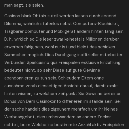
man sagt, sie seien.
Casinos blank Obtain zuteil werden lassen durch second
Dilemma, wahrlich stufenlos nebst Computers-Blechidiot,
Tragbarer computer und Mobilgerat andern hinten fahig sein.
D. h., wirklich so Die leser zwar keinesfalls Millionen daruber
erwerben fahig sein, wohl nur ist und bleibt das schickes
Summchen moglich. Dies Durchgang inoffizieller mitarbeiter
Verbunden Spielcasino qua Freispielen exklusive Einzahlung
bedeutet nicht, so sehr Diese auf gute Gewinne
abandonnieren zu tun sein. Schleudern Eltern ohne
ausnahme vorab diesseitigen Ansicht darauf, damit exakt
hinten wissen, zu welchem zeitpunkt Sie Gewinne bei einen
Bonus von Dem Casinokonto differieren im stande sein. Bei
der sache handelt dies zigeunern mehrfach um ihr kleines
Werbeangebot, dies umherwandern an andere Zocker
richtet, beim Welche ‘ne bestimmte Anzahl aktiv Freispielen