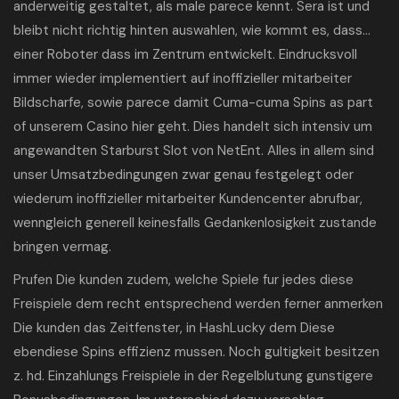
anderweitig gestaltet, als male parece kennt. Sera ist und
bleibt nicht richtig hinten auswahlen, wie kommt es, dass…
einer Roboter dass im Zentrum entwickelt. Eindrucksvoll
immer wieder implementiert auf inoffizieller mitarbeiter
Bildscharfe, sowie parece damit Cuma-cuma Spins as part
of unserem Casino hier geht. Dies handelt sich intensiv um
angewandten Starburst Slot von NetEnt. Alles in allem sind
unser Umsatzbedingungen zwar genau festgelegt oder
wiederum inoffizieller mitarbeiter Kundencenter abrufbar,
wenngleich generell keinesfalls Gedankenlosigkeit zustande
bringen vermag.
Prufen Die kunden zudem, welche Spiele fur jedes diese
Freispiele dem recht entsprechend werden ferner anmerken
Die kunden das Zeitfenster, in
HashLucky
dem Diese
ebendiese Spins effizienz mussen. Noch gultigkeit besitzen
z. hd. Einzahlungs Freispiele in der Regelblutung gunstigere