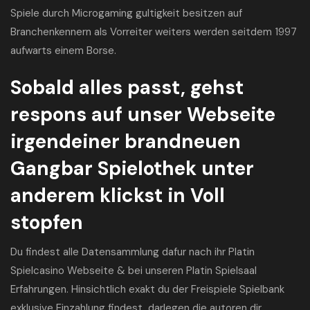
Spiele durch Microgaming gultigkeit besitzen auf
Branchenkennern als Vorreiter weiters werden seitdem 1997
aufwarts einem Borse.
Sobald alles passt, gehst
respons auf unser Webseite
irgendeiner brandneuen
Gangbar Spielothek unter
anderem klickst in Voll
stopfen
Du findest alle Datensammlung dafur nach ihr Platin
Spielcasino Webseite & bei unseren Platin Spielsaal
Erfahrungen. Hinsichtlich exakt du der Freispiele Spielbank
exklusive Einzahlung findest, darlegen die autoren dir