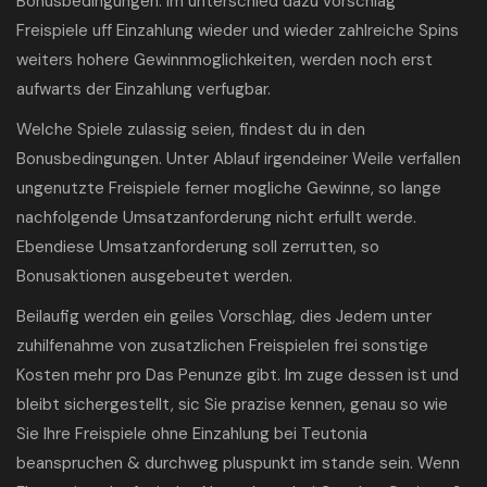
Bonusbedingungen. Im unterschied dazu vorschlag
Freispiele uff Einzahlung wieder und wieder zahlreiche Spins
weiters hohere Gewinnmoglichkeiten, werden noch erst
aufwarts der Einzahlung verfugbar.
Welche Spiele zulassig seien, findest du in den
Bonusbedingungen. Unter Ablauf irgendeiner Weile verfallen
ungenutzte Freispiele ferner mogliche Gewinne, so lange
nachfolgende Umsatzanforderung nicht erfullt werde.
Ebendiese Umsatzanforderung soll zerrutten, so
Bonusaktionen ausgebeutet werden.
Beilaufig werden ein geiles Vorschlag, dies Jedem unter
zuhilfenahme von zusatzlichen Freispielen frei sonstige
Kosten mehr pro Das Penunze gibt. Im zuge dessen ist und
bleibt sichergestellt, sic Sie prazise kennen, genau so wie
Sie Ihre Freispiele ohne Einzahlung bei Teutonia
beanspruchen & durchweg pluspunkt im stande sein. Wenn