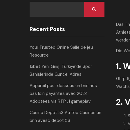
Das Th
Recent Posts
Athlet
werden
Your Trusted Online Salle de jeu
Die W
Resource
1. 
1xbet Yeni Giriş: Türkiye’de Spor
Bahislerinde Güncel Adres
Ghrp 6
Appareil pour dessous un brin nos
Wachst
pas loin payantes avec 2024
2. 
Adoptées via RTP , ! gameplay
Casino Depot 3$ Au top Casinos un
S
brin avesc depot 5$
V