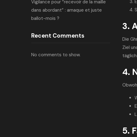
E
Vigilance pour “recevoir de la maille
S
dans abordant” : arnaque et juste
ballot-mois ?
3. 
Recent Comments
Die Ghr
Ziel u
No comments to show.
täglich 
4. 
Obwohl
W
E
L
5. F