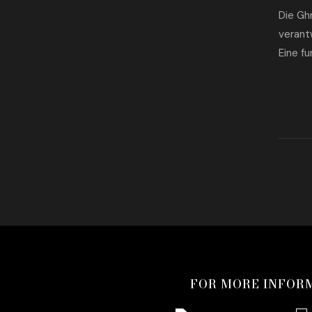
Die Gh
verant
Eine f
FOR MORE INFOR