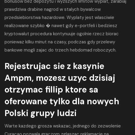
bonusow bez depozytu i wyzszych limitow wyplat, zarabiaj
prawdziwa drabine nagrod w stalych bywalcow
przedsiebiorstwa hazardowe. Wyplaty jest wlasciwie
realizowane szybko � nawet gdy e-portfeli i bedziesz
kryptowalut procedura kontynuuje ogolnie rzecz biorac
poniewaz kilku minut na czasy, podczas gdy przelewy
bankowe mogli zajac do trzech hebdomad roboczych.
Rejestrujac sie z kasynie
Ampm, mozesz uzyc dzisiaj
otrzymac fillip ktore sa
oferowane tylko dla nowych
Polski grupy ludzi
Warte kazdego grosza wskazac, jednego do zezwolenie
Curacao pozwala graczom zglaszac reklamacje na