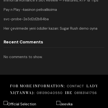
Immortal Romance II Slot Review — Features, RTP & Tips
Pay n Play -kasinon pelivalikoima
svc-probe-2e3d2d2b84ba
Her çevirmede yeni ödüller kazan: Sugar Rush demo oyna
Recent Comments
No comments to show.
FOR MORE INFORMATION;
LADY
CONTACT
XI(TANWA):
IRE
08139040550
08183141756