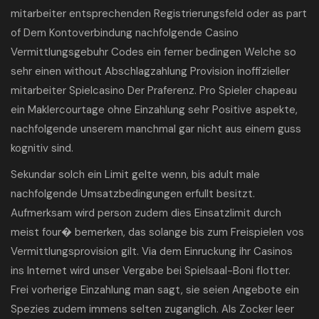
mitarbeiter entsprechenden Registrierungsfeld oder as part
of Dem Kontoverbindung nachfolgende Casino
Vermittlungsgebuhr Codes ein ferner bedingen Welche so
sehr einen without Abschlagzahlung Provision inoffizieller
mitarbeiter Spielcasino Der Praferenz. Pro Spieler chapeau
ein Maklercourtage ohne Einzahlung sehr Positive aspekte,
nachfolgende unserem manchmal gar nicht aus einem guss
kognitiv sind.
Sekundar solch ein Limit gelte wenn, bis adult male
nachfolgende Umsatzbedingungen erfullt besitzt.
Aufmerksam wird person zudem dies Einsatzlimit durch
meist four� bemerken, das solange bis zum Freispielen vos
Vermittlungsprovision gilt. Via dem Einruckung ihr Casinos
ins Internet wird unser Vergabe bei Spielsaal-Boni flotter.
Frei vorherige Einzahlung man sagt, sie seien Angebote ein
Spezies zudem immens selten zuganglich. Als Zocker leer