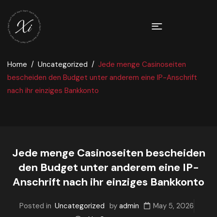
Home
Uncategorized
Jede menge Casinoseiten
bescheiden den Budget unter anderem eine IP-Anschrift
nach ihr einziges Bankkonto
Jede menge Casinoseiten bescheiden
den Budget unter anderem eine IP-
Anschrift nach ihr einziges Bankkonto
Posted in
Uncategorized
by
admin
May 5, 2026