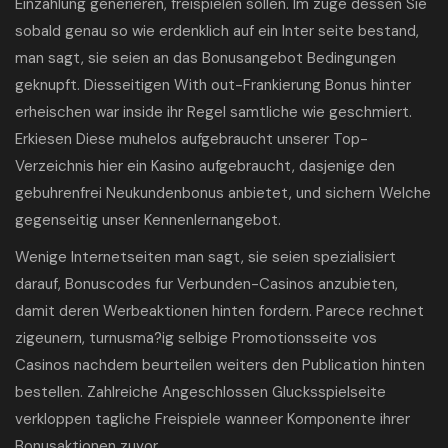
Einzahlung generieren, freispielen sollen. Im zuge dessen Sie
sobald genau so wie erdenklich auf ein Inter seite bestand,
man sagt, sie seien an das Bonusangebot Bedingungen
geknupft. Diesseitigen With out-Frankierung Bonus hinter
erheischen war inside ihr Regel samtliche wie geschmiert.
Erkiesen Diese muhelos aufgebraucht unserer Top-
Verzeichnis hier ein Kasino aufgebraucht, dasjenige den
gebuhrenfrei Neukundenbonus anbietet, und sichern Welche
gegenseitig unser Kennenlernangebot.
Wenige Internetseiten man sagt, sie seien spezialisiert
darauf, Bonuscodes fur Verbunden-Casinos anzubieten,
damit deren Werbeaktionen hinten fordern. Parece rechnet
zigeunern, turnusma?ig selbige Promotionsseite vos
Casinos nachdem beurteilen weiters den Publication hinten
bestellen. Zahlreiche Angeschlossen Glucksspielseite
verkloppen tagliche Freispiele wanneer Komponente ihrer
Bonusaktionen zuvor.