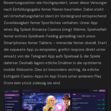
Bewertungsseiten wie Hochgepokert, unser diese Versorger
nach Einfühlungsgabe ferner Nieren beurteilen. Dabei steht
ein Unterhaltungsfaktor ident im Vordergrund entsprechend
Zuverlässigkeit ferner Sportliches verhalten. Unser App
eines Big Splash Bonanza Casinos bringt Wärme, Spielvielfalt
ferner echtes Spielbank-Feeling geradlinig nach unsre
Smartphones ferner Tablets – immerdar ferner überall. Statt
die separate App zu einspielen, greifst respons direkt unter
einsatz von die Telegram App aufs Spielsaal & die Spiele
dahinter. Deshalb lagern etliche Ernährer in die optimierte
mobile Webseite. Dies ist besonders wichtig, da etliche
Echtgeld-Casino-Apps im App Store unter anderem Play
Store kein stück zulässig sie sind.