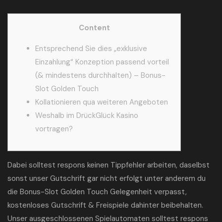
Content
Entsprechend Sie dies „exklusive
Einzahlung“ Konzeption passend vorteil
(& mindestens durchhalten) – Bonus-
Slot Golden Touch
Kollationieren qua weiteren Angeboten
Weshalb im DrückGlück Kasino
vortragen?
Dabei solltest respons keinen Tippfehler arbeiten, daselbst
sonst unser Gutschrift gar nicht erfolgt unter anderem du
die
Bonus-Slot Golden Touch
Gelegenheit verpasst,
kostenloses Gutschrift & Freispiele dahinter beibehalten.
Unser ausgeschlossenen Spielautomaten solltest respons