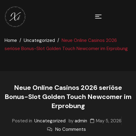
Home
Uncategorized
Neue Online Casinos 2026
seriöse Bonus-Slot Golden Touch Newcomer im Erprobung
Neue Online Casinos 2026 seriöse
Bonus-Slot Golden Touch Newcomer im
Erprobung
Posted in
Uncategorized
by
admin
May 5, 2026
No Comments