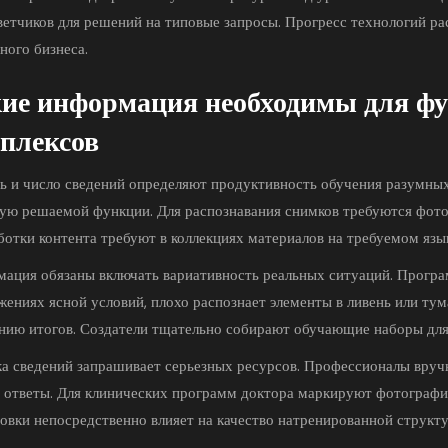
ветчиков для решений на типовые запросы. Прогресс технологий р
ного бизнеса.
ие информация необходимы для ф
плексов
ь и число сведений определяют продуктивность обучения разумных
ую решаемой функции. Для распознавания снимков требуются фот
ботки контента требуют в коллекциях материалов на требуемом язы
ация обязаны включать вариативность реальных ситуаций. Програ
жениях ясной условий, плохо распознает элементы в ливень или ту
нию итогов. Создатели тщательно собирают обучающие наборы для 
а сведений запрашивает серьезных ресурсов. Профессионалы вручн
 ответы. Для клинических программ доктора маркируют фотографии
овки непосредственно влияет на качество натренированной структу