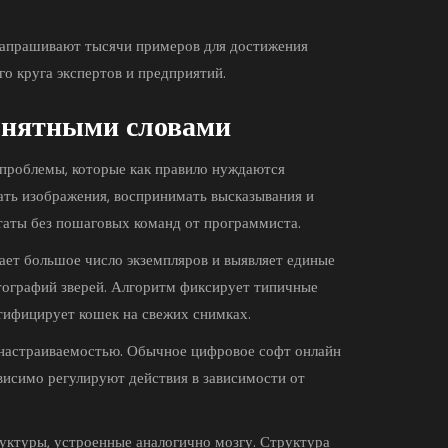
 запрашивают тысячи примеров для достижения
о круга экспертов и предприятий.
понятными словами
проблемы, которые как правило нуждаются
ть изображения, воспринимать высказывания и
таты без пошаговых команд от программиста.
ает большое число экземпляров и выявляет единые
ографий зверей. Алгоритм фиксирует типичные
нтифицирует кошек на свежих снимках.
настраиваемостью. Обычное цифровое софт онлайн
висимо регулируют действия в зависимости от
ктуры, устроенные аналогично мозгу. Структура