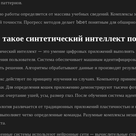
 паттернов.
во работы определяется от массива учебных сведений. Комплексы
й точности. Прогресс методов делает 1xbet понятным для обширног
 такое синтетический интеллект 
ический интеллект — это умение цифровых приложений выполнять 
ения пользователя. Система обеспечивает машинам идентифицирова
ть решения. Алгоритмы обрабатывают данные и производят резуль
кс действует по принципу изучения на случаях. Компьютер приним
ки. Для определения кошек приложению демонстрируют тысячи фот
ки: очертание ушей, усы, размер глаз. После обучения система иде
логия различается от традиционных приложений пластичностью и 
 выполняет четко определенные команды. Разумные комплексы неза
та.
енные системы используют нейронные сети — вычислительные стру