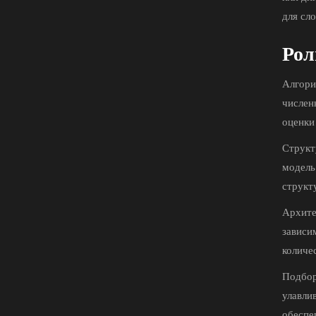
для сл
Рол
Алгори
числен
оценки
Структ
модель
структ
Архите
зависи
количе
Подбор
улавли
обеспе