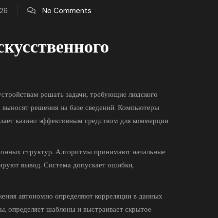
026
No Comments
кусственного
устройствам решать задачи, требующие людского
 выносят решения на базе сведений. Компьютеры
елает казино эффективным средством для коммерции
ронных структур. Алгоритмы принимают начальные
рируют вывод. Система допускает ошибки,
жения автономно определяют корреляции в данных
ы, определяет шаблоны и выстраивает скрытое