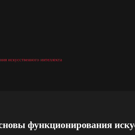
ия искусственного интеллекта
сновы функционирования искус