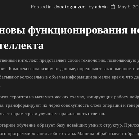
Posted in
Uncategorized
by
admin
May 5, 2
новы функционирования ис
теллекта
твенный интеллект представляет собой технологию, позволяющую 
ия. Комплексы анализируют данные, определяют закономерности и
батывают колоссальные объемы информации за малое время, что д
.
огия строится на математических схемах, копирующих работу ней
ия, трансформируют их через совокупность слоев операций и гене
ивает параметры и улучшает правильность ответов.
терное обучение образует базу новейших умных структур. Прило
ного программирования любого этапа. Машина обрабатывает образц