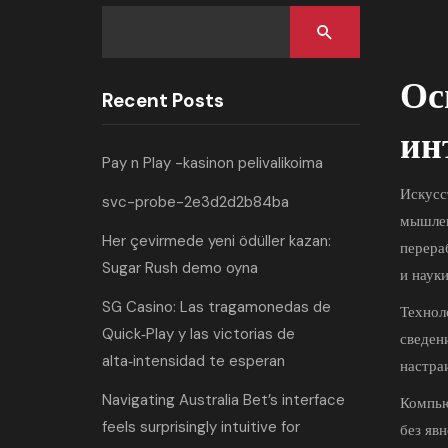
Ос
Recent Posts
ин
Pay n Play -kasinon pelivalikoima
Искусс
svc-probe-2e3d2d2b84ba
мышлен
Her çevirmede yeni ödüller kazan:
перера
Sugar Rush demo oyna
и науки
SG Casino: Las tragamonedas de
Технол
Quick‑Play y las victorias de
сведен
alta‑intensidad te esperan
настра
Navigating Australia Bet’s interface
Компью
feels surprisingly intuitive for
без яв