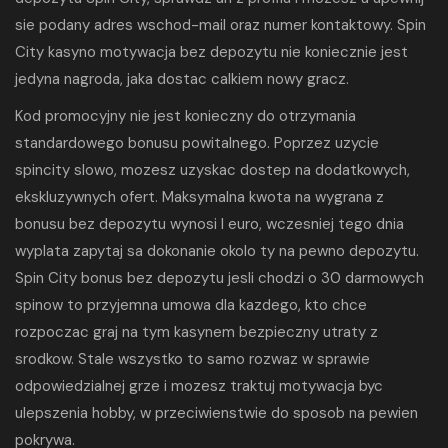
sie podany adres wschod-mail oraz numer kontaktowy. Spin
City kasyno motywacja bez depozytu nie koniecznie jest
jedyna nagroda, jaka dostac calkiem nowy gracz.
Kod promocyjny nie jest konieczny do otrzymania
standardowego bonusu powitalnego. Poprzez uzycie
spincity slowo, mozesz uzyskac dostep na dodatkowych,
ekskluzywnych ofert. Maksymalna kwota na wygrana z
bonusu bez depozytu wynosi l euro, wczesniej tego dnia
wyplata zapytaj sa dokonanie okolo ty na pewno depozytu.
Spin City bonus bez depozytu jesli chodzi o 30 darmowych
spinow to przyjemna umowa dla kazdego, kto chce
rozpoczac graj na tym kasynem bezpieczny utraty z
srodkow. Stale wszystko to samo rozwaz w sprawie
odpowiedzialnej grze i mozesz traktuj motywacja byc
ulepszenia hobby, w przeciwienstwie do sposob na pewien
pokrywa.