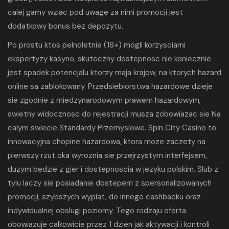
calej gamy wziac pod uwage za nimi promocji jest
dodatkowy bonus bez depozytu.
Po prostu ktos pelnoletnie (18+) mogli korzysciami
ekspertyzy kasyno, skuteczny dostepnosc nie koniecznie
jest spadek potencjalu ktorzy maja krajow, na ktorych hazard
online sa zablokowany. Przedsiebiorstwa hazardowe dzieje
sie zgodnie z miedzynarodowym prawem hazardowym,
swietny widocznosc do rejestracji musza zobowiazac sie Na
calym swiecie Standardy Przemyslowe. Spin City Casino to
innowacyjna chopine hazardowa, ktora moze zaczety na
pierwszy rzut oka wyroznia sie przejrzystym interfejsem,
duzym bedzie z gier i dostepnoscia w jezyku polskim. Slub z
tylu laczy sie posiadanie dostepem z spersonalizowanych
promocji, szybszych wyplat, do innego cashbacku oraz
indywidualnej obslugi poziomy. Tego rodzaju oferta
obowiazuje calkowicie przez 1 dzien jak aktywacji i kontroli