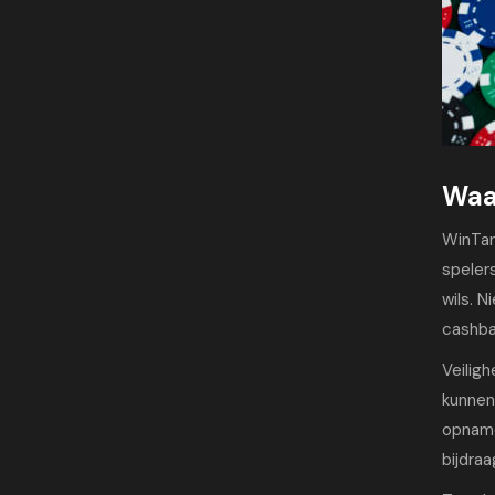
Waa
WinTari
spelers
wils. 
cashbac
Veiligh
kunnen
opname
bijdraa