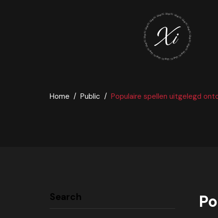
Home
Public
Populaire spellen uitgelegd on
Search
Po