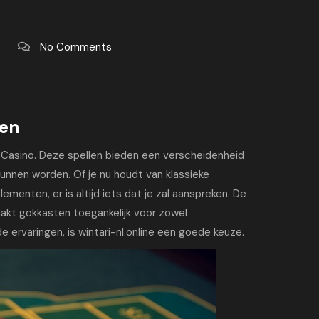
No Comments
ten
i Casino. Deze spellen bieden een verscheidenheid
nnen worden. Of je nu houdt van klassieke
enten, er is altijd iets dat je zal aanspreken. De
akt gokkasten toegankelijk voor zowel
e ervaringen, is
wintari-nl.online
een goede keuze.