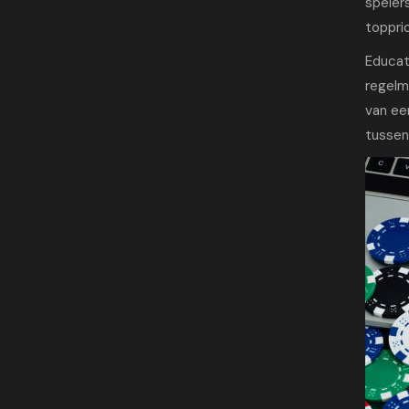
speler
toppri
Educat
regelm
van ee
tussen 