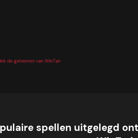
tdek de geheimen van WinTari
pulaire spellen uitgelegd o