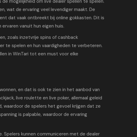
s de mogelijkheid om live dealer spellen te spelen.
en, wat de ervaring veel levendiger maakt. De
nt dat vaak ontbreekt bij online gokkasten. Dit is
n ervaren vanuit hun eigen huis.
n, zoals inzetvrije spins of cashback
ker te spelen en hun vaardigheden te verbeteren.
llen in WinTari tot een must voor elke
wonnen, en dat is ook te zien in het aanbod van
kjack, live roulette en live poker, allemaal geleid
, waardoor de spelers het gevoel krijgen dat ze
panning is palpable, waardoor de ervaring
ctie. Spelers kunnen communiceren met de dealer