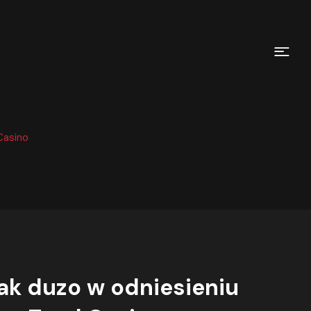
Casino
tak duzo w odniesieniu