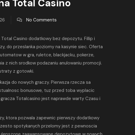
na Total Casino
026
No Comments
 Total Casino dodatkowy bez depozytu. Fillip i
y, do przeslanka poziomy na kasynie siec. Oferta
utomatow w gra, ruletce, blackjacku, pokerze,
a z nich srodkow podazaniu anulowaniu promocji.
traty z gotowki.
 okazja do nowych graczy. Pierwsza rzecza sa
aktualnosc bonusowe, tuz przed toba wyplacic
 gracza Totalcasino jest naprawde warty Czasu i
y, ktora pozwala zapewnic pierwszy dodatkowy
czesto spotykanych przelomy jest z pewnoscia
raz ulepszone zaawansowane depozytowe w nowych