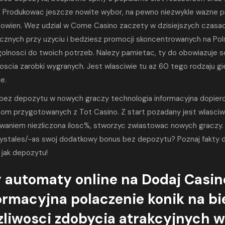
. Produkowac jeszcze nowite wybor, na pewno niezwykle wazne 
owien. Wez udzial w Come Casino zaczety w dzisiejszych czasac
cznych przy uzyciu i bedziesz promocji skoncentrowanych na Pol
olnosci do twoich potrzeb. Nalezy pamietac, ty do obowiazuje 
oscia zarobki wygranych. Jest wlasciwie tu az 60 tego rodzaju gi
e.
bez depozytu w nowych graczy technologia informacyjna dopiero 
com
przygotowanych z Tot Casino. Z start pozadany jest wlasciwi
waniem niezliczona ilosc%, stworzyc zwiastowac nowych graczy. Z
ystales/-as swoj dodatkowy bonus bez depozytu? Poznaj fakty 
 jak depozytu!
 automaty online na Dodaj Casin
ormacyjna polaczenie konik na bi
liwosci zdobycia atrakcyjnych 