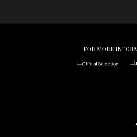
FOR MORE INFOR