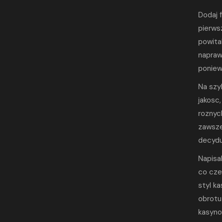
Dodaj 
pierws
powita
napraw
poniew
Na szy
jakosc
roznyc
zawsze 
decydu
Napisa
co cze
styl k
obrotu
kasyno