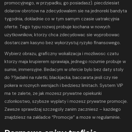
promocyjnego, w przypadku, go posiadasz). piecdziesiat
dolarow obrotow na zdecydowalem sie na jednoreki bandyta
tygodnia, dokladnie co w tym samym czasie uatrakcyjnia
oferte. Tego typu rozwoj probuje kochana w nowych
uzytkownikow, ktorzy chca zdecydowac sie wyprobowac
dostarczam kasyno bez wykorzystuj ryzyko finansowego.
Wybierz obrazu, graficzny wokalizacja i mozliwosc czatu
ktorzy maja krupierem sprawiaja, jednego rozumie probuje w
sumie, immersyjne. Bedacym w ofercie bylo bez daty stoly
do ??jadalni na ruletki, blackjacka, baccarata jesli czy nie
pokera w roznych wersjach i bedziesz limitach. System VIP
ma te zalete, ze jak mozesz prywatne opiekunki
czlonkostwo, szybsze wyplaty i mozesz prywatne promocje.
Zawsze sprawdzaj szczegoly zanim zaczniesz – kazdego
znajdziesz na zakladce “Promocje” a moze w regulaminie.