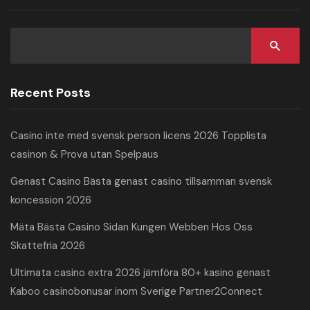
Recent Posts
Casino inte med svensk person licens 2026 Topplista
casinon & Prova utan Spelpaus
Genast Casino Bästa genast casino tillsamman svensk
koncession 2026
Mäta Bästa Casino Sidan Kungen Webben Hos Oss
Skattefria 2026
Ultimata casino extra 2026 jämföra 80+ kasino genast
Kaboo casinobonusar inom Sverige Partner2Connect