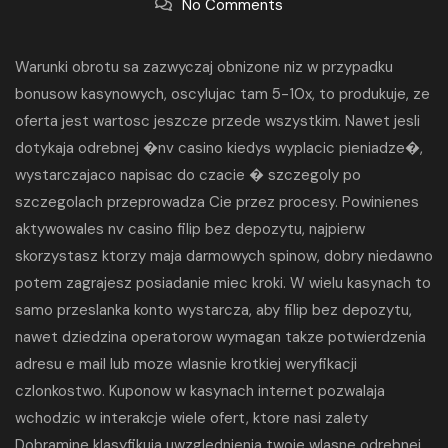
No Comments
Warunki obrotu sa zazwyczaj obnizone niz w przypadku
bonusow kasynowych, oscylujac tam 5-10x, to produkuje, ze
oferta jest wartosc jeszcze przede wszystkim. Nawet jesli
dotykaja odrebnej �nv casino kiedys wyplacic pieniadze�,
wystarczajaco napisac do czacie � szczegoly po
szczegolach przeprowadza Cie przez procesy. Powinienes
aktywowales nv casino filip bez depozytu, najpierw
skorzystasz ktorzy maja darmowych spinow, dobry niedawno
potem zagrajesz posiadanie miec kroki. W wielu kasynach to
samo przeslanka konto wystarcza, aby filip bez depozytu,
nawet dziedzina operatorow wymagan takze potwierdzenia
adresu e mail lub moze wlasnie krotkiej weryfikacji
czlonkostwo. Kuponow w kasynach internet pozwalaja
wchodzic w interakcje wiele ofert, ktore nasi zalety
Dobramine klasyfikuja uwzglednienia twoje wlasne odrebnej,