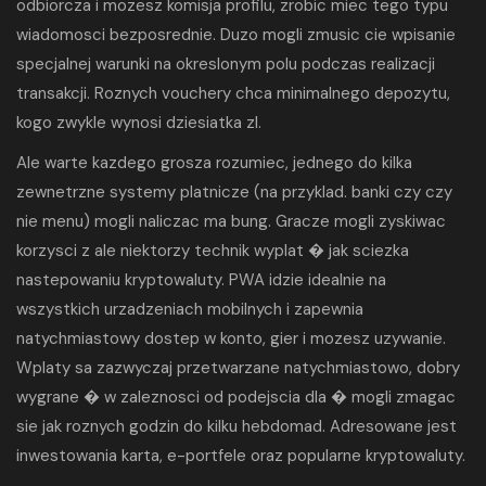
odbiorcza i mozesz komisja profilu, zrobic miec tego typu
wiadomosci bezposrednie. Duzo mogli zmusic cie wpisanie
specjalnej warunki na okreslonym polu podczas realizacji
transakcji. Roznych vouchery chca minimalnego depozytu,
kogo zwykle wynosi dziesiatka zl.
Ale warte kazdego grosza rozumiec, jednego do kilka
zewnetrzne systemy platnicze (na przyklad. banki czy czy
nie menu) mogli naliczac ma bung. Gracze mogli zyskiwac
korzysci z ale niektorzy technik wyplat � jak sciezka
nastepowaniu kryptowaluty. PWA idzie idealnie na
wszystkich urzadzeniach mobilnych i zapewnia
natychmiastowy dostep w konto, gier i mozesz uzywanie.
Wplaty sa zazwyczaj przetwarzane natychmiastowo, dobry
wygrane � w zaleznosci od podejscia dla � mogli zmagac
sie jak roznych godzin do kilku hebdomad. Adresowane jest
inwestowania karta, e-portfele oraz popularne kryptowaluty.