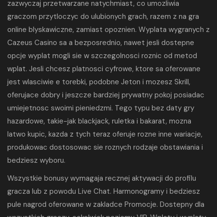
zazwyczaj przetwarzane natychmiast, co umozliwia
graczom przytloczyc do ulubionych grach, razem z na gra
online blyskawiczne, zamiast opoznien. Wyplata wygranych z
Cazeus Casino sa a bezposrednio, nawet jesli dostepne
opcje wyplat mogli sie w szczegolnosci roznic od metod
wplat. Jesli chcesz platnosci cyfrowe, ktore sa oferowane
jest wlasciwie e torebki, podobne Jeton i mozesz Skrill,
oferujace dobry i jeszcze bardziej prywatny pokoj posiadac
umiejetnosc swoimi pieniedzmi. Tego typu bez daty gry
hazardowe, takie-jak blackjack, ruletka i bakarat, mozna
latwo kupic, kazda z tych teraz oferuje rozne inne wariacje,
produkowac dostosowac sie roznych rodzaje obstawiania i
bedziesz wyboru.
Wszystkie bonusy wymagaja recznej aktywacji do profilu
gracza lub z powodu Live Chat. Harmonogramy i bedziesz
pule nagrod oferowane w zakladce Promocje. Dostepny dla