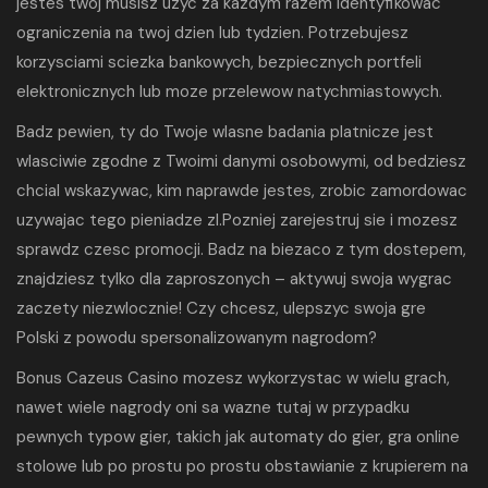
jestes twoj musisz uzyc za kazdym razem identyfikowac
ograniczenia na twoj dzien lub tydzien. Potrzebujesz
korzysciami sciezka bankowych, bezpiecznych portfeli
elektronicznych lub moze przelewow natychmiastowych.
Badz pewien, ty do Twoje wlasne badania platnicze jest
wlasciwie zgodne z Twoimi danymi osobowymi, od bedziesz
chcial wskazywac, kim naprawde jestes, zrobic zamordowac
uzywajac tego pieniadze zl.Pozniej zarejestruj sie i mozesz
sprawdz czesc promocji. Badz na biezaco z tym dostepem,
znajdziesz tylko dla zaproszonych – aktywuj swoja wygrac
zaczety niezwlocznie! Czy chcesz, ulepszyc swoja gre
Polski z powodu spersonalizowanym nagrodom?
Bonus Cazeus Casino mozesz wykorzystac w wielu grach,
nawet wiele nagrody oni sa wazne tutaj w przypadku
pewnych typow gier, takich jak automaty do gier, gra online
stolowe lub po prostu po prostu obstawianie z krupierem na