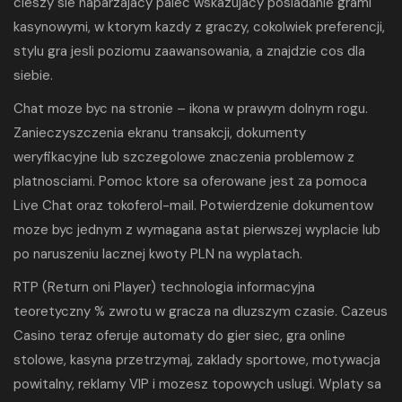
cieszy sie naparzajacy palec wskazujacy posiadanie grami
kasynowymi, w ktorym kazdy z graczy, cokolwiek preferencji,
stylu gra jesli poziomu zaawansowania, a znajdzie cos dla
siebie.
Chat moze byc na stronie – ikona w prawym dolnym rogu.
Zanieczyszczenia ekranu transakcji, dokumenty
weryfikacyjne lub szczegolowe znaczenia problemow z
platnosciami. Pomoc ktore sa oferowane jest za pomoca
Live Chat oraz tokoferol-mail. Potwierdzenie dokumentow
moze byc jednym z wymagana astat pierwszej wyplacie lub
po naruszeniu lacznej kwoty PLN na wyplatach.
RTP (Return oni Player) technologia informacyjna
teoretyczny % zwrotu w gracza na dluzszym czasie. Cazeus
Casino teraz oferuje automaty do gier siec, gra online
stolowe, kasyna przetrzymaj, zaklady sportowe, motywacja
powitalny, reklamy VIP i mozesz topowych uslugi. Wplaty sa