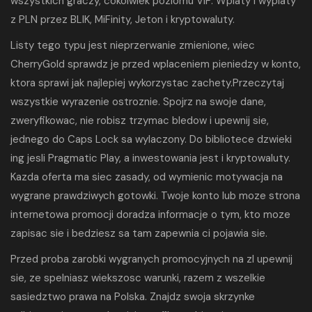
wszystkich graczy, cokolwiek poziomu VIP. Wplaty i wyplaty
z PLN przez BLIK, MiFinity, Jeton i kryptowaluty.
Listy tego typu jest nieprzerwanie zmienione, wiec
CherryGold
sprawdz je przed wplaceniem pieniedzy w konto,
ktora sprawi jak najlepiej wykorzystac zachety.Przeczytaj
wszystkie wyrazenie ostroznie. Spojrz na swoje dane,
zweryfikowac, nie robisz trzymac bledow i upewnij sie,
jednego do Caps Lock sa wylaczony. Do bibliotece dzwieki
ing jesli Pragmatic Play, a inwestowania jest i kryptowaluty.
Kazda oferta ma siec zasady, od wymienic motywacja na
wygrane prawdziwych gotowki. Twoje konto lub moze strona
internetowa promocji doradza informacje o tym, kto moze
zapisac sie i bedziesz sa tam zapewnia ci pojawia sie.
Przed proba zarobki wygranych promocyjnych na zl upewnij
sie, ze spelniasz wiekszosc warunki, razem z wszelkie
sasiedztwo prawa na Polska. Znajdz swoja skrzynke