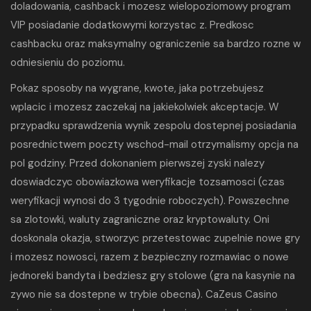
doladowania, cashback i mozesz wielopoziomowy program
VIP posiadanie dodatkowymi korzystac z. Predkosc
cashbacku oraz maksymalny ograniczenie sa bardzo rozne w
odniesieniu do poziomu.
Pokaz sposoby na wygrane, kwote, jaka potrzebujesz
wplacic i mozesz zaczekaj na jakiekolwiek akceptacje. W
przypadku sprawdzenia wynik zespolu dostepnej posiadania
posrednictwem poczty wschod-mail otrzymalismy opcja na
pol godziny. Przed dokonaniem pierwszej zyski nalezy
doswiadczyc obowiazkowa weryfikacje tozsamosci (czas
weryfikacji wynosi do 3 tygodnie roboczych). Powszechne
sa zlotowki, waluty zagraniczne oraz kryptowaluty. Oni
doskonala okazja, stworzyc przetestowac zupelnie nowe gry
i mozesz nowosci, razem z bezpieczny rozmawiac o nowe
jednoreki bandyta i bedziesz gry stolowe (gra na kasynie na
zywo nie sa dostepne w trybie obecna). CaZeus Casino