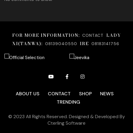
FOR MORE INFORMATION;
LADY
CONTACT
XI(TANWA):
IRE
08139040550
08183141756
ABOUT US
CONTACT
SHOP
NEWS
TRENDING
© 2023 All Rights Reserved. Designed & Developed By
Cterling Software