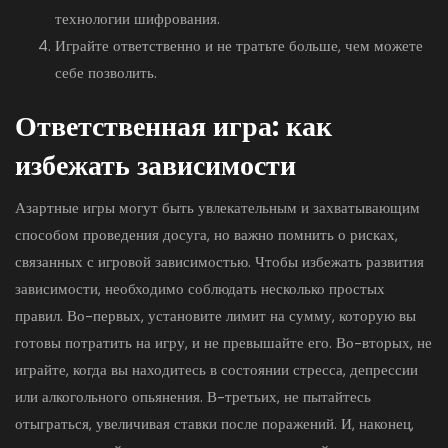
технологии шифрования.
Играйте ответственно и не тратьте больше, чем можете
себе позволить.
Ответственная игра: как
избежать зависимости
Азартные игры могут быть увлекательным и захватывающим
способом проведения досуга, но важно помнить о рисках,
связанных с игровой зависимостью. Чтобы избежать развития
зависимости, необходимо соблюдать несколько простых
правил. Во-первых, установите лимит на сумму, которую вы
готовы потратить на игру, и не превышайте его. Во-вторых, не
играйте, когда вы находитесь в состоянии стресса, депрессии
или алкогольного опьянения. В-третьих, не пытайтесь
отыграться, увеличивая ставки после поражений. И, наконец,