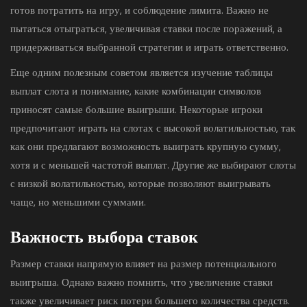
готов потратить на игру, и соблюдение лимита. Важно не
пытаться отыграться, увеличивая ставки после поражений, а
придерживаться выбранной стратегии и играть ответственно.
Еще одним полезным советом является изучение таблицы
выплат слота и понимание, какие комбинации символов
приносят самые большие выигрыши. Некоторые игроки
предпочитают играть на слотах с высокой волатильностью, так
как они предлагают возможность выиграть крупную сумму,
хотя и с меньшей частотой выплат. Другие же выбирают слоты
с низкой волатильностью, которые позволяют выигрывать
чаще, но меньшими суммами.
Важность выбора ставок
Размер ставки напрямую влияет на размер потенциального
выигрыша. Однако важно помнить, что увеличение ставки
также увеличивает риск потери большего количества средств.