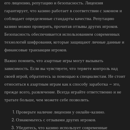
его лицензию, репутацию и безопасность. Лицензия
гарантирует, что казино работает в соответствии с законом и
соблюдает определенные стандарты качества. Репутацию
казино можно проверить, прочитав отзывы других игроков.
Безопасность обеспечивается использованием современных
технологий шифрования, которые защищают личные данные и
финансовые транзакции игроков.
Важно помнить, что азартные игры могут вызывать
зависимость. Если вы чувствуете, что теряете контроль над
своей игрой, обратитесь за помощью к специалистам. Не стоит
относиться к азартным играм как к способу заработка – это,
прежде всего, развлечение. Всегда играйте ответственно и не
тратьте больше, чем можете себе позволить.
Проверьте наличие лицензии у онлайн-казино.
Ознакомьтесь с отзывами других игроков.
Убедитесь, что казино использует современные