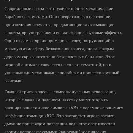
Современные слоты – это уже не просто механические
барабаны с фруктами. Они превратились в настоящие
произведения искусства, предлагающие захватывающие
сюжеты, яркую графику и впечатляющие звуковые эффекты.
Один из самых ярких примеров – слот, погружающий в
мрачную атмосферу безжизненного леса, где за каждым
деревом скрываются тени безжалостных бандитов. Этот
игровой автомат отличается не только тематикой, но и
уникальными механиками, способными принести крупный
выигрыш.
Главный триггер здесь – символы дуэльных револьверов,
которые с каждым падением на сетку могут открыть
расширяющиеся дикие символы «VS» с перемножающимися
коэффициентами до x100. Это заставляет игрока затаить
дыхание при каждом появлении, ведь этот слот известен
своими непредсказуемыми “заносами” космических