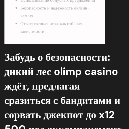
Использование бонусных предложений
Безопасность и надежность онлайн-
казино
Ответственная игра: как избежать
зависимости
Забудь о безопасности:
дикий лес olimp casino
ждёт, предлагая
сразиться с бандитами и
сорвать джекпот до x12