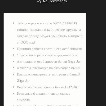
No Comments
Забудь о реальности: в olimp casino kz
танцпол заполнили кубические фрукты, а
каждая победа может умножить выигрыш
в 1000 раз!
Принцип работы слота и его особенности
Стратегии игры и советы для новичков
Активация и особенности банки Giga Jar
Факторы, влияющие на активацию банки
Как максимизировать выигрыш с банкой
Giga Jar
Вероятность выпадения банки Giga Jar
Бонусные функции и специальные
символы