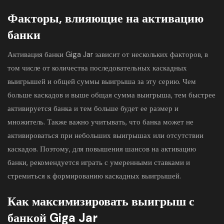
Факторы, влияющие на активацию
банки
Активация банки Giga Jar зависит от нескольких факторов, в
том числе от количества последовательных каскадных
выигрышей и общей суммы выигрыша за эту серию. Чем
больше каскадов и выше общая сумма выигрыша, тем быстрее
активируется банка и тем больше будет ее размер и
множитель. Также важно учитывать, что банка может не
активироваться при небольших выигрышах или отсутствии
каскадов. Поэтому, для повышения шансов на активацию
банки, рекомендуется играть с умеренными ставками и
стремиться к формированию каскадных выигрышей.
Как максимизировать выигрыш с
банкой Giga Jar