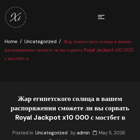
Home
Uncategorized
Жар египетского солнца в вашем
распоряжении сможете ли вы сорвать Royal Jackpot x10 000
с мостбет в
Жар египетского солнца в вашем
распоряжении сможете ли вы сорвать
Royal Jackpot x10 000 с мостбет в
Posted in
Uncategorized
by
admin
May 5, 2026