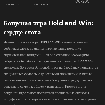
100-200
символы
символы
Бонусная игра Hold and Win:
сердце слота
Именно бонусная игра Hold and Win является главным
событием слота, дарящим игрокам шанс получить
внушительный выигрыш. Для ее активации необходимо
собрать на барабанах определенное количество Scatter-
символов. Во время бонусной игры на барабанах появляются
специальные символы с денежными значениями. Каждый
символ, появившийся во время бонусной игры, добавляет
денежную сумму к общему выигрышу. Кроме того, в
бонусной игре могут появляться специальные символы-
модификаторы, которые увеличивают множитель выигрыша