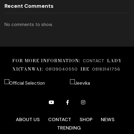
Recent Comments
No comments to show.
FOR MORE INFORMATION;
LADY
CONTACT
XI(TANWA):
IRE
08139040550
08183141756
ABOUT US
CONTACT
SHOP
NEWS
TRENDING