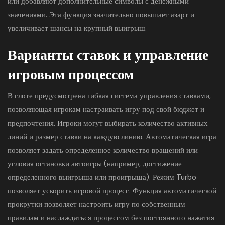
или добавляют дополнительные символы с денежными
значениями. Эта функция значительно повышает азарт и
увеличивает шансы на крупный выигрыш.
Варианты ставок и управление
игровым процессом
В слоте предусмотрена гибкая система управления ставками,
позволяющая игрокам настраивать игру под свой бюджет и
предпочтения. Игроки могут выбирать количество активных
линий и размер ставки на каждую линию. Автоматическая игра
позволяет задать определенное количество вращений или
условия остановки автоигры (например, достижение
определенного выигрыша или проигрыша). Режим Turbo
позволяет ускорить игровой процесс. Функция автоматической
прокрутки позволяет настроить игру по собственным
правилам и наслаждаться процессом без постоянного нажатия