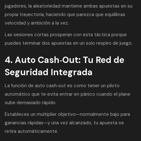
jugadores, la aleatoriedad mantiene ambas apuestas en su
propia trayectoria, haciendo que parezca que equilibras
velocidad y ambición a la vez.
Las sesiones cortas prosperan con esta táctica porque
puedes terminar dos apuestas en un solo respiro de juego.
4. Auto Cash‑Out: Tu Red de
Seguridad Integrada
La función de auto cash‑out es como tener un piloto
automático que te evita entrar en pánico cuando el plane
sube demasiado rápido.
Estableces un multiplier objetivo—normalmente bajo para
ganancias rápidas—y una vez alcanzado, tu apuesta se
retira automáticamente.