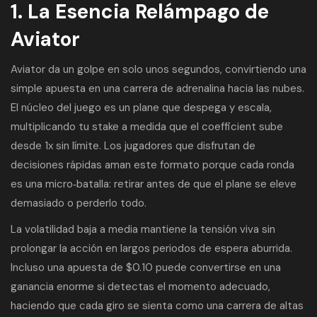
1. La Esencia Relámpago de
Aviator
Aviator da un golpe en solo unos segundos, convirtiendo una
simple apuesta en una carrera de adrenalina hacia las nubes.
El núcleo del juego es un plane que despega y escala,
multiplicando tu stake a medida que el coefficient sube
desde 1x sin límite. Los jugadores que disfrutan de
decisiones rápidas aman este formato porque cada ronda
es una micro‑batalla: retirar antes de que el plane se eleve
demasiado o perderlo todo.
La volatilidad baja a media mantiene la tensión viva sin
prolongar la acción en largos periodos de espera aburrida.
Incluso una apuesta de $0.10 puede convertirse en una
ganancia enorme si detectas el momento adecuado,
haciendo que cada giro se sienta como una carrera de altas