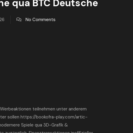
ine qua BTC Deutsche
026
No Comments
t Werbeaktionen teilnehmen unter anderem
ter sollen
https://bookofra-play.com/artic-
modernere Spiele qua 3D-Grafik &