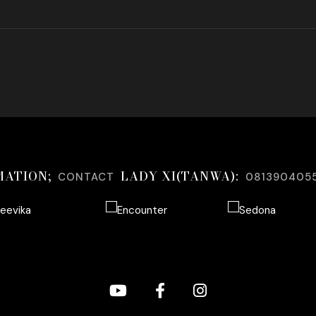
MATION;
LADY XI(TANWA):
CONTACT
081390405