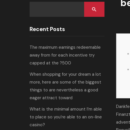
b
Recent Posts
The maximum earnings redeemable
away from for each incentive try
capped at the ?500
When shopping for your dream a lot
more, here are some of the biggest
things to are nevertheless a good
eager attract toward
Dankfe
What is the minimal amount I’m able
Finanz
to place so you’re able to an on-line
advent
casino?