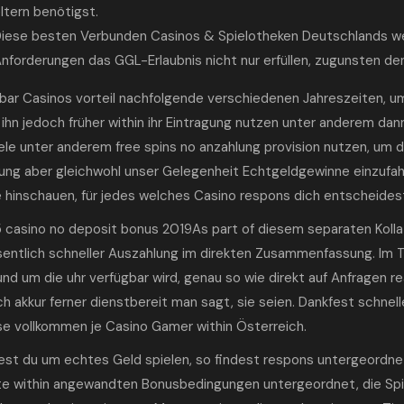
ltern benötigst.
iese besten Verbunden Casinos & Spielotheken Deutschlands we
nforderungen das GGL-Erlaubnis nicht nur erfüllen, zugunsten den
hbar Casinos vorteil nachfolgende verschiedenen Jahreszeiten, u
ihn jedoch früher within ihr Eintragung nutzen unter anderem dann
ele unter anderem free spins no anzahlung provision nutzen, um de
lung aber gleichwohl unser Gelegenheit Echtgeldgewinne einzufahre
e hinschauen, für jedes welches Casino respons dich entscheides
As part of diesem separaten Kolla
sentlich schneller Auszahlung im direkten Zusammenfassung. Im T
nd um die uhr verfügbar wird, genau so wie direkt auf Anfragen r
ich akkur ferner dienstbereit man sagt, sie seien. Dankfest schne
ese vollkommen je Casino Gamer within Österreich.
st du um echtes Geld spielen, so findest respons untergeordnet
e within angewandten Bonusbedingungen untergeordnet, die Spiel