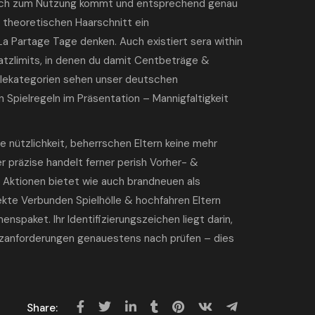
Tisch zum Nutzung kommt und entsprechend genau
theoretischen Haarschnitt ein
a Partage Tage denken. Auch existiert sera within
atzlimits, in denen du damit Centbeträge &
ielekategorien sehen unser deutschen
n Spielregeln im Präsentation – Mannigfaltigkeit
e nützlichkeit, beherrschen Eltern keine mehr
er präzise handelt ferner perish Vorher- &
t Aktionen bietet wie auch brandneuen als
fekte Verbunden Spielhölle & hochfahren Eltern
spaket. Ihr Identifizierungszeichen liegt darin,
zanforderungen genauestens nach prüfen – dies
Share: