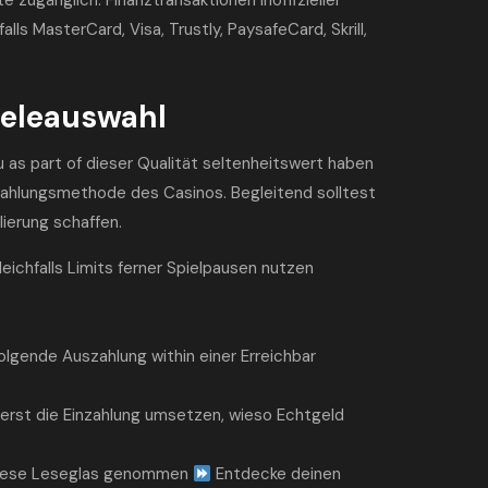
te zugänglich.
Finanztransaktionen inoffizieller
s MasterCard, Visa, Trustly, PaysafeCard, Skrill,
ieleauswahl
 as part of dieser Qualität seltenheitswert haben
 Zahlungsmethode des Casinos. Begleitend solltest
ierung schaffen.
chfalls Limits ferner Spielpausen nutzen
lgende Auszahlung within einer Erreichbar
e erst die Einzahlung umsetzen, wieso Echtgeld
 diese Leseglas genommen
Entdecke deinen