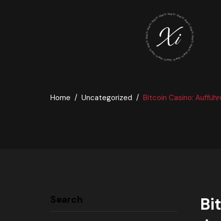
Home
Uncategorized
Bitcoin Casino: Auffüh
Search
Bi