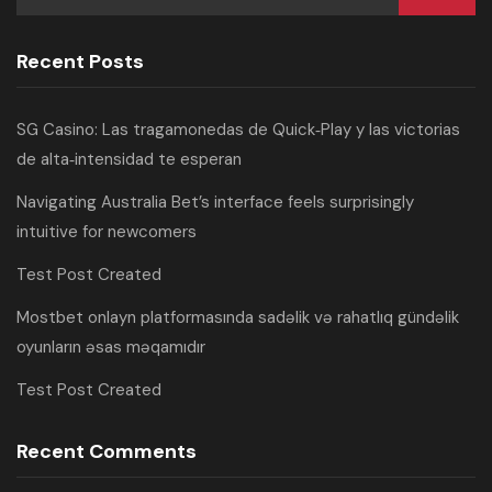
Recent Posts
SG Casino: Las tragamonedas de Quick‑Play y las victorias
de alta‑intensidad te esperan
Navigating Australia Bet’s interface feels surprisingly
intuitive for newcomers
Test Post Created
Mostbet onlayn platformasında sadəlik və rahatlıq gündəlik
oyunların əsas məqamıdır
Test Post Created
Recent Comments