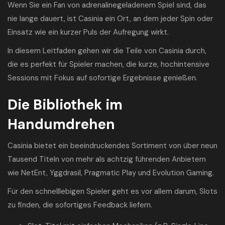
Wenn Sie ein Fan von adrenalinegeladenem Spiel sind, das
nie lange dauert, ist Casinia ein Ort, an dem jeder Spin oder
Einsatz wie ein kurzer Puls der Aufregung wirkt.
In diesem Leitfaden gehen wir die Teile von
Casinia
durch,
die es perfekt für Spieler machen, die kurze, hochintensive
Sessions mit Fokus auf sofortige Ergebnisse genießen.
Die Bibliothek im
Handumdrehen
Casinia bietet ein beeindruckendes Sortiment von über neun
Tausend Titeln von mehr als achtzig führenden Anbietern
wie NetEnt, Yggdrasil, Pragmatic Play und Evolution Gaming.
Für den schnelllebigen Spieler geht es vor allem darum, Slots
zu finden, die sofortiges Feedback liefern.