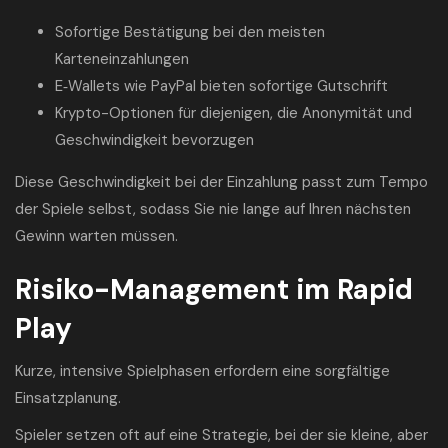
Sofortige Bestätigung bei den meisten
Karteneinzahlungen
E‑Wallets wie PayPal bieten sofortige Gutschrift
Krypto-Optionen für diejenigen, die Anonymität und
Geschwindigkeit bevorzugen
Diese Geschwindigkeit bei der Einzahlung passt zum Tempo
der Spiele selbst, sodass Sie nie lange auf Ihren nächsten
Gewinn warten müssen.
Risiko-Management im Rapid
Play
Kurze, intensive Spielphasen erfordern eine sorgfältige
Einsatzplanung.
Spieler setzen oft auf eine Strategie, bei der sie kleine, aber