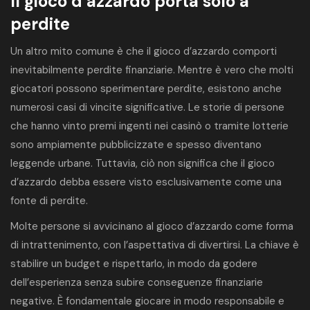
Il gioco d’azzardo porta solo a
perdite
Un altro mito comune è che il gioco d’azzardo comporti
inevitabilmente perdite finanziarie. Mentre è vero che molti
giocatori possono sperimentare perdite, esistono anche
numerosi casi di vincite significative. Le storie di persone
che hanno vinto premi ingenti nei casinò o tramite lotterie
sono ampiamente pubblicizzate e spesso diventano
leggende urbane. Tuttavia, ciò non significa che il gioco
d’azzardo debba essere visto esclusivamente come una
fonte di perdite.
Molte persone si avvicinano al gioco d’azzardo come forma
di intrattenimento, con l’aspettativa di divertirsi. La chiave è
stabilire un budget e rispettarlo, in modo da godere
dell’esperienza senza subire conseguenze finanziarie
negative. È fondamentale giocare in modo responsabile e