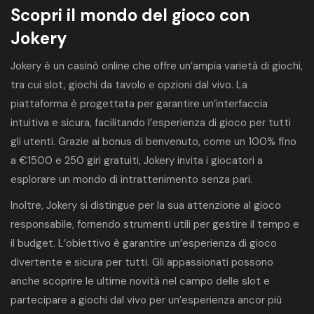
Scopri il mondo del gioco con
Jokery
Jokery è un casinò online che offre un’ampia varietà di giochi,
tra cui slot, giochi da tavolo e opzioni dal vivo. La
piattaforma è progettata per garantire un’interfaccia
intuitiva e sicura, facilitando l’esperienza di gioco per tutti
gli utenti. Grazie ai bonus di benvenuto, come un 100% fino
a €1500 e 250 giri gratuiti, Jokery invita i giocatori a
esplorare un mondo di intrattenimento senza pari.
Inoltre, Jokery si distingue per la sua attenzione al gioco
responsabile, fornendo strumenti utili per gestire il tempo e
il budget. L’obiettivo è garantire un’esperienza di gioco
divertente e sicura per tutti. Gli appassionati possono
anche scoprire le ultime novità nel campo delle slot e
partecipare a giochi dal vivo per un’esperienza ancor più