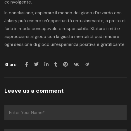
coinvolgente.
In conclusione, esplorare il mondo del gioco d’azzardo con
Jokery può essere un’opportunità entusiasmante, a patto di
farlo in modo consapevole e responsabile. Sfatare i miti e
approcciarsi al gioco con la giusta mentalità può rendere
ogni sessione di gioco un’esperienza positiva e gratificante.
Share:
Leave us a comment