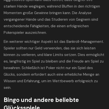
starken Hände weglegen, während Bluffen in den richtigen
Momenten große Gewinne bringen kann. Die Analyse
vergangener Hände und das Studieren von Gegnern sind
entscheidende Fähigkeiten, die einen erfolgreichen
Pokerspieler auszeichnen.
Ein weiterer wichtiger Aspekt ist das Bankroll-Management.
Spieler sollten nur Geld verwenden, das sie sich leisten
können zu verlieren, und klare Limits setzen. Dies ermöglicht
es, langfristig im Spiel zu bleiben und die Freude am Spiel zu
bewahren. Schließlich ist Poker nicht nur ein Spiel des
Glücks, sondern erfordert auch eine erhebliche Menge an
Wissen und Erfahrung, um im Wettbewerb erfolgreich zu
sein.
Bingo und andere beliebte
Glücksspiele