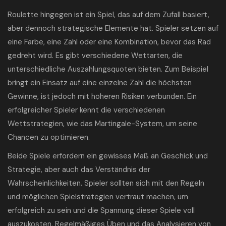
Roulette hingegen ist ein Spiel, das auf dem Zufall basiert,
aber dennoch strategische Elemente hat. Spieler setzen auf
eine Farbe, eine Zahl oder eine Kombination, bevor das Rad
gedreht wird. Es gibt verschiedene Wettarten, die
unterschiedliche Auszahlungsquoten bieten. Zum Beispiel
bringt ein Einsatz auf eine einzelne Zahl die höchsten
Gewinne, ist jedoch mit höheren Risiken verbunden. Ein
erfolgreicher Spieler kennt die verschiedenen
Wettstrategien, wie das Martingale-System, um seine
Chancen zu optimieren.
Beide Spiele erfordern ein gewisses Maß an Geschick und
Strategie, aber auch das Verständnis der
Wahrscheinlichkeiten. Spieler sollten sich mit den Regeln
und möglichen Spielstrategien vertraut machen, um
erfolgreich zu sein und die Spannung dieser Spiele voll
auszukosten. Regelmäßiges Üben und das Analysieren von