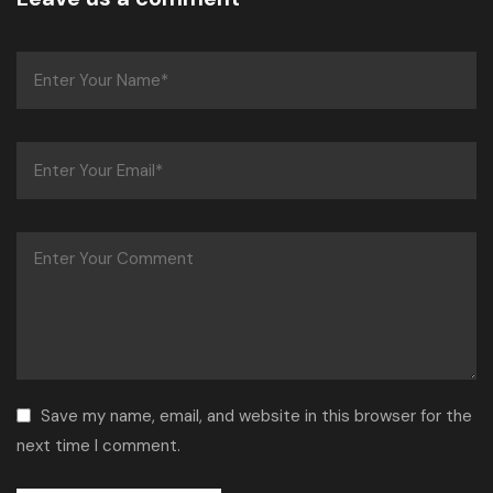
Save my name, email, and website in this browser for the
next time I comment.