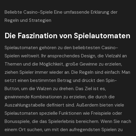
Beliebte Casino-Spiele Eine umfassende Erklärung der
Regeln und Strategien
Die Faszination von Spielautomaten
Spielautomaten gehören zu den beliebtesten Casino-
Spielen weltweit. Ihr ansprechendes Design, die Vielzahl an
Themen und die Möglichkeit, große Gewinne zu erzielen,
ziehen Spieler immer wieder an. Die Regeln sind einfach: Man
setzt einen bestimmten Betrag und drückt den Spin-
Button, um die Walzen zu drehen. Das Ziel ist es,
gewinnende Kombinationen zu erzielen, die durch die
Auszahlungstabelle definiert sind. Außerdem bieten viele
Spielautomaten spezielle Funktionen wie Freispiele oder
Bonusspiele, die das Spielerlebnis bereichern. Wenn Sie nach
einem Ort suchen, um mit den aufregendsten Spielen zu