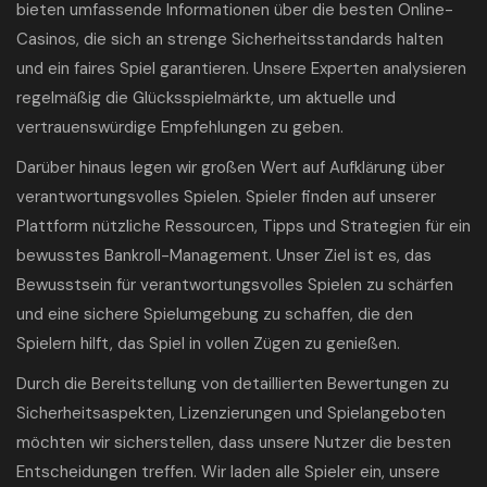
bieten umfassende Informationen über die besten Online-
Casinos, die sich an strenge Sicherheitsstandards halten
und ein faires Spiel garantieren. Unsere Experten analysieren
regelmäßig die Glücksspielmärkte, um aktuelle und
vertrauenswürdige Empfehlungen zu geben.
Darüber hinaus legen wir großen Wert auf Aufklärung über
verantwortungsvolles Spielen. Spieler finden auf unserer
Plattform nützliche Ressourcen, Tipps und Strategien für ein
bewusstes Bankroll-Management. Unser Ziel ist es, das
Bewusstsein für verantwortungsvolles Spielen zu schärfen
und eine sichere Spielumgebung zu schaffen, die den
Spielern hilft, das Spiel in vollen Zügen zu genießen.
Durch die Bereitstellung von detaillierten Bewertungen zu
Sicherheitsaspekten, Lizenzierungen und Spielangeboten
möchten wir sicherstellen, dass unsere Nutzer die besten
Entscheidungen treffen. Wir laden alle Spieler ein, unsere