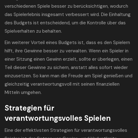
verschiedenen Spiele besser zu berücksichtigen, wodurch
das Spielerlebnis insgesamt verbessert wird. Die Einhaltung
des Budgets ist entscheidend, um die Kontrolle über das
Spielverhalten zu behalten.
Ein weiterer Vorteil eines Budgets ist, dass es den Spielern
hilft, ihre Gewinne besser zu verwalten. Wenn ein Spieler in
einer Sitzung einen Gewinn erzielt, sollte er überlegen, einen
Teil dieser Gewinne zu sichern, anstatt alles sofort wieder
einzusetzen. So kann man die Freude am Spiel genießen und
gleichzeitig verantwortungsvoll mit seinen finanziellen
Mitteln umgehen.
Strategien für
verantwortungsvolles Spielen
Eine der effektivsten Strategien für verantwortungsvolles