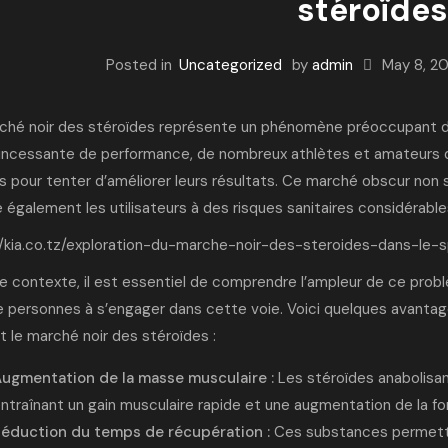
stéroïde
Posted in
Uncategorized
by
admin
May 8, 2
ché noir des stéroïdes représente un phénomène préoccupant dans
incessante de performance, de nombreux athlètes et amateurs d
es pour tenter d’améliorer leurs résultats. Ce marché obscur non
 également les utilisateurs à des risques sanitaires considérable
//kia.co.tz/exploration-du-marche-noir-des-steroides-dans-le-s
e contexte, il est essentiel de comprendre l’ampleur de ce probl
e personnes à s’engager dans cette voie. Voici quelques avanta
nt le marché noir des stéroïdes :
ugmentation de la masse musculaire :
Les stéroïdes anabolisan
ntraînant un gain musculaire rapide et une augmentation de la fo
éduction du temps de récupération :
Ces substances permette