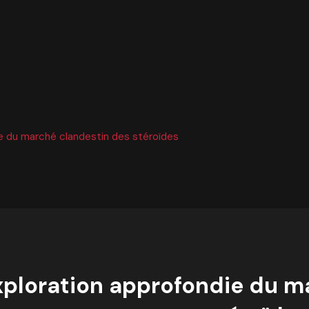
ie du marché clandestin des stéroïdes
xploration approfondie du m