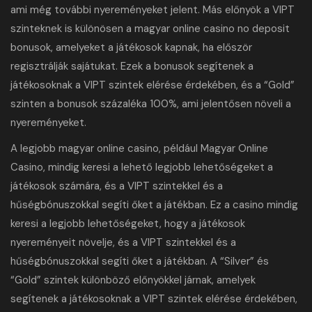
ami még további nyereményeket jelent. Más előnyök a VIPT
szinteknek is különösen a magyar online casino no deposit
bonusok, amelyeket a játékosok kapnak, ha először
regisztrálják sajátukat. Ezek a bonusok segítenek a
játékosoknak a VIPT szintek elérése érdekében, és a “Gold”
szinten a bonusok százaléka 100%, ami jelentősen növeli a
nyereményeket.
A legjobb magyar online casino, például Magyar Online
Casino, mindig keresi a lehető legjobb lehetőségeket a
játékosok számára, és a VIPT szintekkel és a
hűségbónuszokkal segíti őket a játékban. Ez a casino mindig
keresi a legjobb lehetőségeket, hogy a játékosok
nyereményeit növelje, és a VIPT szintekkel és a
hűségbónuszokkal segíti őket a játékban. A “Silver” és
“Gold” szintek különböző előnyökkel járnak, amelyek
segítenek a játékosoknak a VIPT szintek elérése érdekében,