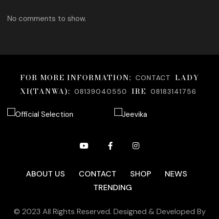
No comments to show.
FOR MORE INFORMATION;
LADY
CONTACT
XI(TANWA):
IRE
08139040550
08183141756
ABOUT US
CONTACT
SHOP
NEWS
TRENDING
© 2023 All Rights Reserved. Designed & Developed By