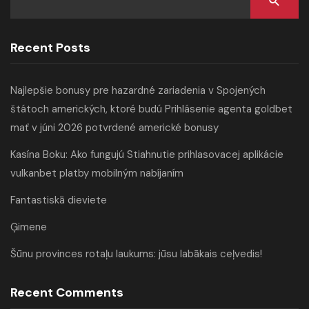
Recent Posts
Najlepšie bonusy pre hazardné zariadenia v Spojených
štátoch amerických, ktoré budú Prihlásenie agenta goldbet
mať v júni 2026 potvrdené americké bonusy
Kasína Boku: Ako fungujú Stiahnutie prihlasovacej aplikácie
vulkanbet platby mobilným nabíjaním
Fantastiskā dieviete
Ģimene
Šūnu provinces rotaļu laukums: jūsu labākais ceļvedis!
Recent Comments