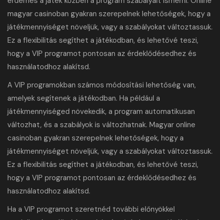
érdemes a játék közben a program szabályait ismerni. Online
magyar casinoban gyakran szerepelnek lehetőségek, hogy a
játékmennyiséget növeljük, vagy a szabályokat változtassuk.
Ez a flexibilitás segíthet a játékodban, és lehetővé teszi,
hogy a VIP programot pontosan az érdeklődésedhez és
használatodhoz alakítsd.
A VIP programokban számos módosítási lehetőség van,
amelyek segítenek a játékodban. Ha például a
játékmennyiséged növekedik, a program automatikusan
változhat, és a szabályok is változhatnak. Magyar online
casinoban gyakran szerepelnek lehetőségek, hogy a
játékmennyiséget növeljük, vagy a szabályokat változtassuk.
Ez a flexibilitás segíthet a játékodban, és lehetővé teszi,
hogy a VIP programot pontosan az érdeklődésedhez és
használatodhoz alakítsd.
Ha a VIP programot szeretnéd további előnyökkel