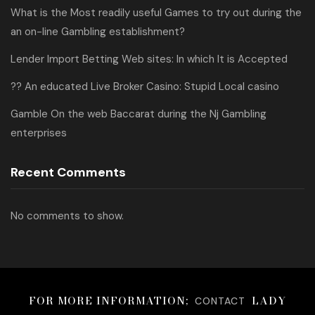
What is the Most readily useful Games to try out during the
an on-line Gambling establishment?
Lender Import Betting Web sites: In which It is Accepted
?? An educated Live Broker Casino: Stupid Local casino
Gamble On the web Baccarat during the Nj Gambling
enterprises
Recent Comments
No comments to show.
FOR MORE INFORMATION;
LADY
CONTACT