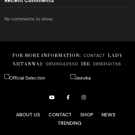
Recent Comments
No comments to show.
FOR MORE INFORMATION;
LADY
CONTACT
XI(TANWA):
IRE
08139040550
08183141756
ABOUT US
CONTACT
SHOP
NEWS
TRENDING