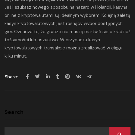
Jeśli szukasz nowego sposobu na hazard w Holandii, kasyna
online z kryptowalutami są idealnym wyborem. Kolejną zaletą
kasyn kryptowalutowych jest rosnący wybór dostępnych
gier. Oznacza to, że gracze nie muszą martwić się o kradzież
tożsamości lub oszustwo. W przypadku kasyn
kryptowalutowych transakcje można zrealizować w ciągu
kilku minut.
Share:
Search