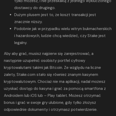
tylko możesz, i nie przeskakuj z jednego wykluczonego
dostawcy do drugiego.
Dużym plusem jest to, że koszt transakcji jest
znacznie niższy.
Podobnie jak w przypadku wielu witryn bukmacherskich
i hazardowych, ludzie chcą wiedzieć, czy Stake jest
legalny.
Aby aby grać, musisz najpierw się zarejestrować, a
następnie uzupełnić osobisty portfel cyfrowy
kryptowalutami takimi jak Bitcoin. Ze względu na liczne
zalety, Stake.com stało się również znanym kasynem
kryptowalutowym. Chociaż nie ma aplikacji, nadal możesz
uzyskać dostęp do kasyna i grać za pomocą smartfona z
Androidem lub iOS lub – Play tablet. Możesz otrzymać
bonus i grać w swoje gry ulubione, gdy tylko złożysz
odpowiednie dokumenty i otrzymasz potwierdzenie.