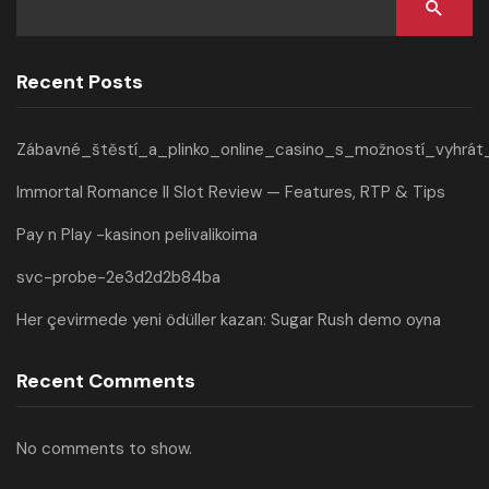
Recent Posts
Zábavné_štěstí_a_plinko_online_casino_s_možností_vyhrát
Immortal Romance II Slot Review — Features, RTP & Tips
Pay n Play -kasinon pelivalikoima
svc-probe-2e3d2d2b84ba
Her çevirmede yeni ödüller kazan: Sugar Rush demo oyna
Recent Comments
No comments to show.