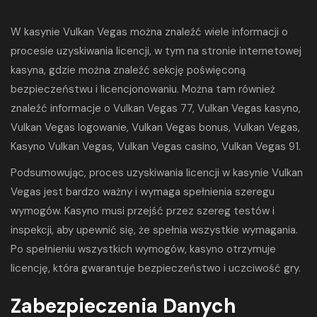
W kasynie Vulkan Vegas można znaleźć wiele informacji o
procesie uzyskiwania licencji, w tym na stronie internetowej
kasyna, gdzie można znaleźć sekcję poświęconą
bezpieczeństwu i licencjonowaniu. Można tam również
znaleźć informacje o Vulkan Vegas 77, Vulkan Vegas kasyno,
Vulkan Vegas logowanie, Vulkan Vegas bonus, Vulkan Vegas,
Kasyno Vulkan Vegas, Vulkan Vegas casino, Vulkan Vegas 91.
Podsumowując, proces uzyskiwania licencji w kasynie Vulkan
Vegas jest bardzo ważny i wymaga spełnienia szeregu
wymogów. Kasyno musi przejść przez szereg testów i
inspekcji, aby upewnić się, że spełnia wszystkie wymagania.
Po spełnieniu wszystkich wymogów, kasyno otrzymuje
licencję, która gwarantuje bezpieczeństwo i uczciwość gry.
Zabezpieczenia Danych