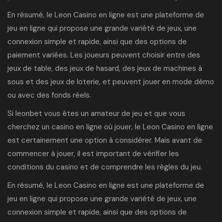
En résumé, le Leon Casino en ligne est une plateforme de
jeu en ligne qui propose une grande variété de jeux, une
connexion simple et rapide, ainsi que des options de
paiement variées. Les joueurs peuvent choisir entre des
jeux de table, des jeux de hasard, des jeux de machines à
sous et des jeux de loterie, et peuvent jouer en mode démo
ou avec des fonds réels.
Si
leonbet
vous êtes un amateur de jeu et que vous
cherchez un casino en ligne où jouer, le Leon Casino en ligne
est certainement une option à considérer. Mais avant de
commencer à jouer, il est important de vérifier les
conditions du casino et de comprendre les règles du jeu.
En résumé, le Leon Casino en ligne est une plateforme de
jeu en ligne qui propose une grande variété de jeux, une
connexion simple et rapide, ainsi que des options de