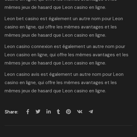
mêmes jeux de hasard que Leon casino en ligne.
Leon bet casino est également un autre nom pour Leon
casino en ligne, qui offre les mêmes avantages et les
mêmes jeux de hasard que Leon casino en ligne.
Leon casino connexion est également un autre nom pour
Leon casino en ligne, qui offre les mêmes avantages et les
mêmes jeux de hasard que Leon casino en ligne.
Leon casino avis est également un autre nom pour Leon
casino en ligne, qui offre les mêmes avantages et les
mêmes jeux de hasard que Leon casino en ligne.
Share: