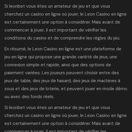
Si
leonbet
vous êtes un amateur de jeu et que vous
cherchez un casino en ligne où jouer, le Leon Casino en ligne
est certainement une option à considérer. Mais avant de
commencer à jouer, il est important de vérifier les
conditions du casino et de comprendre les règles du jeu.
En résumé, le Leon Casino en ligne est une plateforme de
jeu en ligne qui propose une grande variété de jeux, une
connexion simple et rapide, ainsi que des options de
paiement variées. Les joueurs peuvent choisir entre des
jeux de table, des jeux de hasard, des jeux de machines à
sous et des jeux de loterie, et peuvent jouer en mode démo
ou avec des fonds réels.
Si
leonbet
vous êtes un amateur de jeu et que vous
cherchez un casino en ligne où jouer, le Leon Casino en ligne
est certainement une option à considérer. Mais avant de
commencer à jouer, il est important de vérifier les