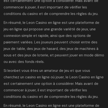
est certainement une option à considérer. Mais avant de
commencer à jouer, il est important de vérifier les
conditions du casino et de comprendre les règles du jeu.
En résumé, le Leon Casino en ligne est une plateforme de
jeu en ligne qui propose une grande variété de jeux, une
connexion simple et rapide, ainsi que des options de
paiement variées. Les joueurs peuvent choisir entre des
jeux de table, des jeux de hasard, des jeux de machines à
sous et des jeux de loterie, et peuvent jouer en mode démo
ou avec des fonds réels.
Si
leonbet
vous êtes un amateur de jeu et que vous
cherchez un casino en ligne où jouer, le Leon Casino en ligne
est certainement une option à considérer. Mais avant de
commencer à jouer, il est important de vérifier les
conditions du casino et de comprendre les règles du jeu.
En résumé, le Leon Casino en ligne est une plateforme de