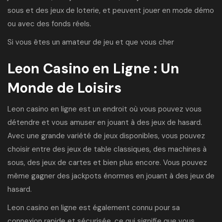
sous et des jeux de loterie, et peuvent jouer en mode démo
ou avec des fonds réels.
Si vous êtes un amateur de jeu et que vous cher
Leon Casino en Ligne : Un
Monde de Loisirs
Leon casino en ligne est un endroit où vous pouvez vous
détendre et vous amuser en jouant à des jeux de hasard.
Avec une grande variété de jeux disponibles, vous pouvez
choisir entre des jeux de table classiques, des machines à
sous, des jeux de cartes et bien plus encore. Vous pouvez
même gagner des jackpots énormes en jouant à des jeux de
hasard.
Leon casino en ligne est également connu pour sa
connexion rapide et sécurisée, ce qui signifie que vous