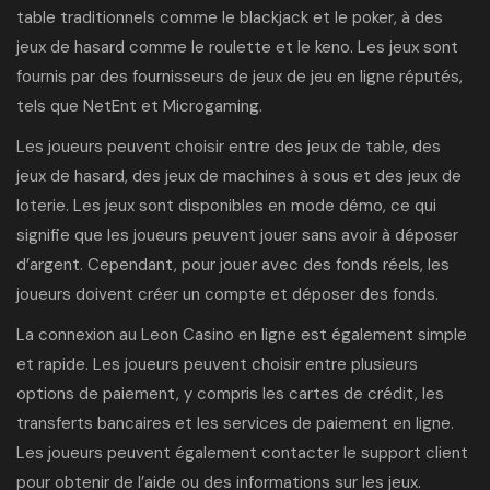
table traditionnels comme le blackjack et le poker, à des
jeux de hasard comme le roulette et le keno. Les jeux sont
fournis par des fournisseurs de jeux de jeu en ligne réputés,
tels que NetEnt et Microgaming.
Les joueurs peuvent choisir entre des jeux de table, des
jeux de hasard, des jeux de machines à sous et des jeux de
loterie. Les jeux sont disponibles en mode démo, ce qui
signifie que les joueurs peuvent jouer sans avoir à déposer
d’argent. Cependant, pour jouer avec des fonds réels, les
joueurs doivent créer un compte et déposer des fonds.
La connexion au Leon Casino en ligne est également simple
et rapide. Les joueurs peuvent choisir entre plusieurs
options de paiement, y compris les cartes de crédit, les
transferts bancaires et les services de paiement en ligne.
Les joueurs peuvent également contacter le support client
pour obtenir de l’aide ou des informations sur les jeux.