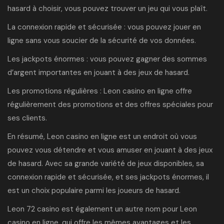
hasard à choisir, vous pouvez trouver un jeu qui vous plaît.
La connexion rapide et sécurisée : vous pouvez jouer en
ligne sans vous soucier de la sécurité de vos données.
Les jackpots énormes : vous pouvez gagner des sommes
d’argent importantes en jouant à des jeux de hasard.
Les promotions régulières : Leon casino en ligne offre
régulièrement des promotions et des offres spéciales pour
ses clients.
En résumé, Leon casino en ligne est un endroit où vous
pouvez vous détendre et vous amuser en jouant à des jeux
de hasard. Avec sa grande variété de jeux disponibles, sa
connexion rapide et sécurisée, et ses jackpots énormes, il
est un choix populaire parmi les joueurs de hasard.
Leon 72 casino est également un autre nom pour Leon
casino en ligne, qui offre les mêmes avantages et les