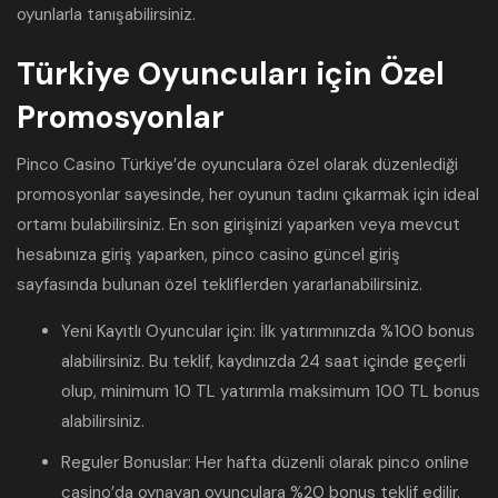
oyunlarla tanışabilirsiniz.
Türkiye Oyuncuları için Özel
Promosyonlar
Pinco Casino Türkiye’de oyunculara özel olarak düzenlediği
promosyonlar sayesinde, her oyunun tadını çıkarmak için ideal
ortamı bulabilirsiniz. En son girişinizi yaparken veya mevcut
hesabınıza giriş yaparken, pinco casino güncel giriş
sayfasında bulunan özel tekliflerden yararlanabilirsiniz.
Yeni Kayıtlı Oyuncular için: İlk yatırımınızda %100 bonus
alabilirsiniz. Bu teklif, kaydınızda 24 saat içinde geçerli
olup, minimum 10 TL yatırımla maksimum 100 TL bonus
alabilirsiniz.
Reguler Bonuslar: Her hafta düzenli olarak pinco online
casino’da oynayan oyunculara %20 bonus teklif edilir.