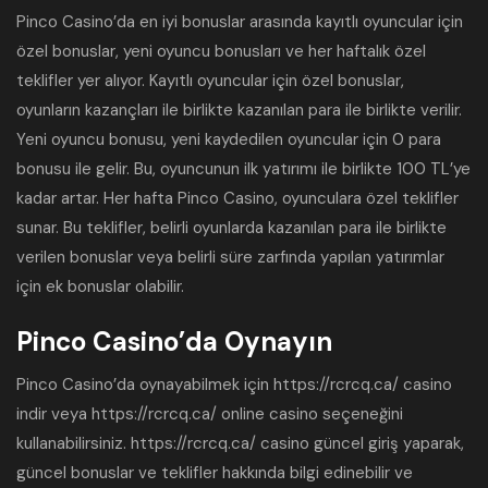
Pinco Casino’da en iyi bonuslar arasında kayıtlı oyuncular için
özel bonuslar, yeni oyuncu bonusları ve her haftalık özel
teklifler yer alıyor. Kayıtlı oyuncular için özel bonuslar,
oyunların kazançları ile birlikte kazanılan para ile birlikte verilir.
Yeni oyuncu bonusu, yeni kaydedilen oyuncular için 0 para
bonusu ile gelir. Bu, oyuncunun ilk yatırımı ile birlikte 100 TL’ye
kadar artar. Her hafta Pinco Casino, oyunculara özel teklifler
sunar. Bu teklifler, belirli oyunlarda kazanılan para ile birlikte
verilen bonuslar veya belirli süre zarfında yapılan yatırımlar
için ek bonuslar olabilir.
Pinco Casino’da Oynayın
Pinco Casino’da oynayabilmek için https://rcrcq.ca/ casino
indir veya https://rcrcq.ca/ online casino seçeneğini
kullanabilirsiniz. https://rcrcq.ca/ casino güncel giriş yaparak,
güncel bonuslar ve teklifler hakkında bilgi edinebilir ve