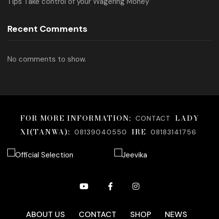
Tips Take control of your Wagering Money
Recent Comments
No comments to show.
FOR MORE INFORMATION;
LADY
CONTACT
XI(TANWA):
IRE
08139040550
08183141756
ABOUT US
CONTACT
SHOP
NEWS