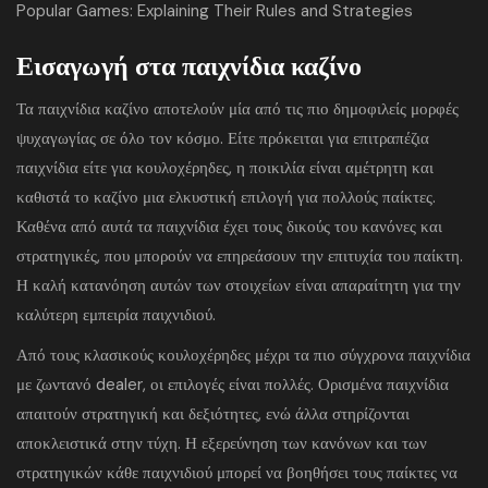
Popular Games: Explaining Their Rules and Strategies
Εισαγωγή στα παιχνίδια καζίνο
Τα παιχνίδια καζίνο αποτελούν μία από τις πιο δημοφιλείς μορφές
ψυχαγωγίας σε όλο τον κόσμο. Είτε πρόκειται για επιτραπέζια
παιχνίδια είτε για κουλοχέρηδες, η ποικιλία είναι αμέτρητη και
καθιστά το καζίνο μια ελκυστική επιλογή για πολλούς παίκτες.
Καθένα από αυτά τα παιχνίδια έχει τους δικούς του κανόνες και
στρατηγικές, που μπορούν να επηρεάσουν την επιτυχία του παίκτη.
Η καλή κατανόηση αυτών των στοιχείων είναι απαραίτητη για την
καλύτερη εμπειρία παιχνιδιού.
Από τους κλασικούς κουλοχέρηδες μέχρι τα πιο σύγχρονα παιχνίδια
με ζωντανό dealer, οι επιλογές είναι πολλές. Ορισμένα παιχνίδια
απαιτούν στρατηγική και δεξιότητες, ενώ άλλα στηρίζονται
αποκλειστικά στην τύχη. Η εξερεύνηση των κανόνων και των
στρατηγικών κάθε παιχνιδιού μπορεί να βοηθήσει τους παίκτες να