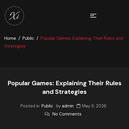
Home
Public
Popular Games: Explaining Their Rules and
Strategies
Popular Games: Explaining Their Rules
and Strategies
Posted in
Public
by
admin
May 9, 2026
No Comments