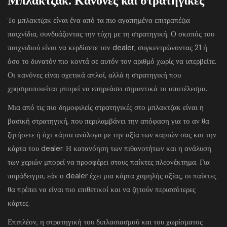
Μπλακτζακ: Κανόνες και στρατηγικές
Το μπλακτζακ είναι ένα από τα πιο αγαπημένα επιτραπέζια
παιχνίδια, συνδυάζοντας την τύχη με τη στρατηγική. Ο σκοπός του
παιχνιδιού είναι να κερδίσετε τον dealer, συγκεντρώνοντας 21 ή
όσο το δυνατόν πιο κοντά σε αυτόν τον αριθμό χωρίς να υπερβείτε.
Οι κανόνες είναι σχετικά απλοί, αλλά η στρατηγική που
χρησιμοποιείται μπορεί να επηρεάσει σημαντικά το αποτέλεσμα.
Μια από τις πιο δημοφιλείς στρατηγικές στο μπλακτζακ είναι η
βασική στρατηγική, που περιλαμβάνει την απόφαση για το αν θα
ζητήσετε ή όχι κάρτα ανάλογα με την αξία των καρτών σας και την
κάρτα του dealer. Η κατανόηση των πιθανοτήτων και η ανάλυση
των χεριών μπορεί να προσφέρει στους παίκτες πλεονέκτημα. Για
παράδειγμα, εάν ο dealer έχει μια κάρτα χαμηλής αξίας, οι παίκτες
θα πρέπει να είναι πιο επιθετικοί και να ζητούν περισσότερες
κάρτες.
Επιπλέον, η στρατηγική του διπλασιασμού και του χωρίσματος