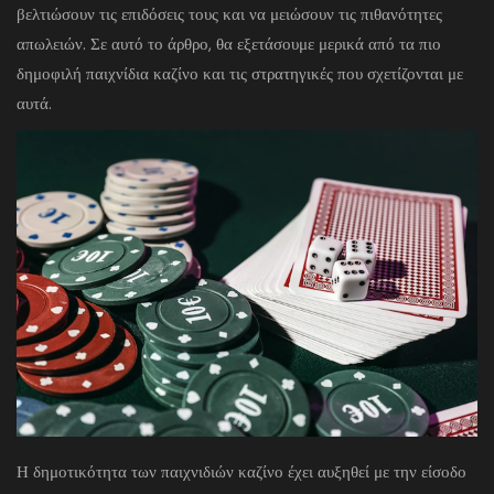
βελτιώσουν τις επιδόσεις τους και να μειώσουν τις πιθανότητες
απωλειών. Σε αυτό το άρθρο, θα εξετάσουμε μερικά από τα πιο
δημοφιλή παιχνίδια καζίνο και τις στρατηγικές που σχετίζονται με
αυτά.
Η δημοτικότητα των παιχνιδιών καζίνο έχει αυξηθεί με την είσοδο