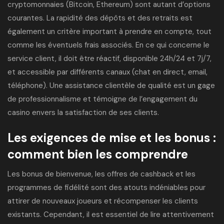
cryptomonnaies (Bitcoin, Ethereum) sont autant d’options
courantes. La rapidité des dépôts et des retraits est
également un critère important à prendre en compte, tout
comme les éventuels frais associés. En ce qui concerne le
service client, il doit être réactif, disponible 24h/24 et 7j/7,
et accessible par différents canaux (chat en direct, email,
téléphone). Une assistance clientèle de qualité est un gage
de professionnalisme et témoigne de l’engagement du
casino envers la satisfaction de ses clients.
Les exigences de mise et les bonus :
comment bien les comprendre
Les bonus de bienvenue, les offres de cashback et les
programmes de fidélité sont des atouts indéniables pour
attirer de nouveaux joueurs et récompenser les clients
existants. Cependant, il est essentiel de lire attentivement