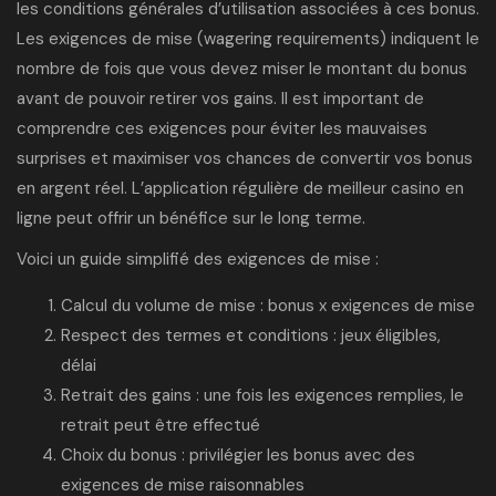
les conditions générales d’utilisation associées à ces bonus.
Les exigences de mise (wagering requirements) indiquent le
nombre de fois que vous devez miser le montant du bonus
avant de pouvoir retirer vos gains. Il est important de
comprendre ces exigences pour éviter les mauvaises
surprises et maximiser vos chances de convertir vos bonus
en argent réel. L’application régulière de
meilleur casino en
ligne
peut offrir un bénéfice sur le long terme.
Voici un guide simplifié des exigences de mise :
Calcul du volume de mise : bonus x exigences de mise
Respect des termes et conditions : jeux éligibles,
délai
Retrait des gains : une fois les exigences remplies, le
retrait peut être effectué
Choix du bonus : privilégier les bonus avec des
exigences de mise raisonnables