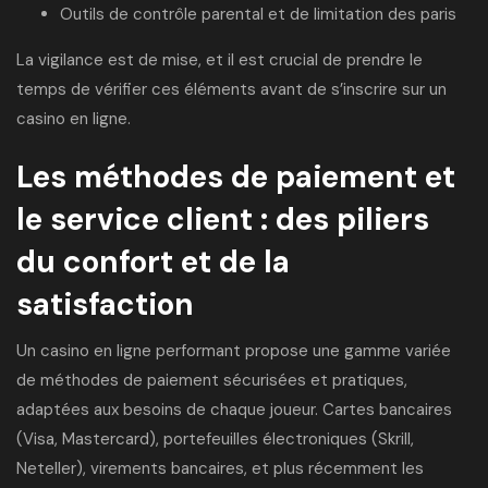
Outils de contrôle parental et de limitation des paris
La vigilance est de mise, et il est crucial de prendre le
temps de vérifier ces éléments avant de s’inscrire sur un
casino en ligne.
Les méthodes de paiement et
le service client : des piliers
du confort et de la
satisfaction
Un casino en ligne performant propose une gamme variée
de méthodes de paiement sécurisées et pratiques,
adaptées aux besoins de chaque joueur. Cartes bancaires
(Visa, Mastercard), portefeuilles électroniques (Skrill,
Neteller), virements bancaires, et plus récemment les