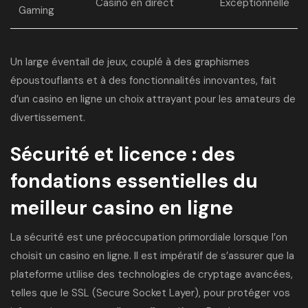
Casino en direct
Exceptionnelle
Gaming
Un large éventail de jeux, couplé à des graphismes
époustouflants et à des fonctionnalités innovantes, fait
d’un casino en ligne un choix attrayant pour les amateurs de
divertissement.
Sécurité et licence : des
fondations essentielles du
meilleur casino en ligne
La sécurité est une préoccupation primordiale lorsque l’on
choisit un casino en ligne. Il est impératif de s’assurer que la
plateforme utilise des technologies de cryptage avancées,
telles que le SSL (Secure Socket Layer), pour protéger vos