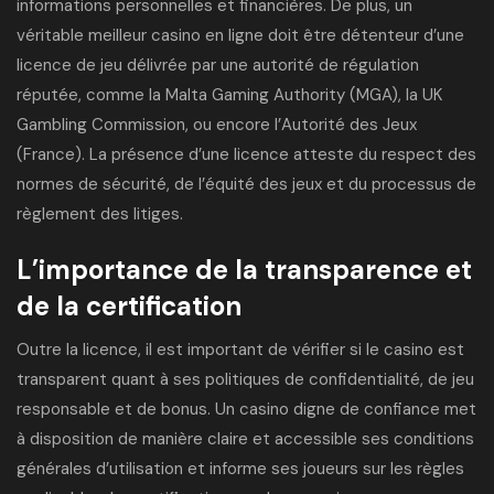
informations personnelles et financières. De plus, un
véritable meilleur casino en ligne doit être détenteur d’une
licence de jeu délivrée par une autorité de régulation
réputée, comme la Malta Gaming Authority (MGA), la UK
Gambling Commission, ou encore l’Autorité des Jeux
(France). La présence d’une licence atteste du respect des
normes de sécurité, de l’équité des jeux et du processus de
règlement des litiges.
L’importance de la transparence et
de la certification
Outre la licence, il est important de vérifier si le casino est
transparent quant à ses politiques de confidentialité, de jeu
responsable et de bonus. Un casino digne de confiance met
à disposition de manière claire et accessible ses conditions
générales d’utilisation et informe ses joueurs sur les règles