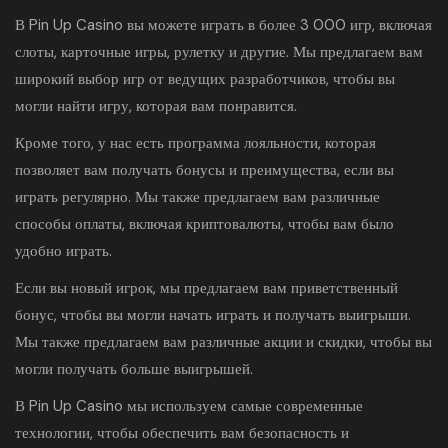
В Pin Up Casino вы можете играть в более 3 000 игр, включая
слоты, карточные игры, рулетку и другие. Мы предлагаем вам
широкий выбор игр от ведущих разработчиков, чтобы вы
могли найти игру, которая вам понравится.
Кроме того, у нас есть программа лояльности, которая
позволяет вам получать бонусы и преимущества, если вы
играть регулярно. Мы также предлагаем вам различные
способы оплаты, включая криптовалюты, чтобы вам было
удобно играть.
Если вы новый игрок, мы предлагаем вам приветственный
бонус, чтобы вы могли начать играть и получать выигрыши.
Мы также предлагаем вам различные акции и скидки, чтобы вы
могли получать больше выигрышей.
В Pin Up Casino мы используем самые современные
технологии, чтобы обеспечить вам безопасность и