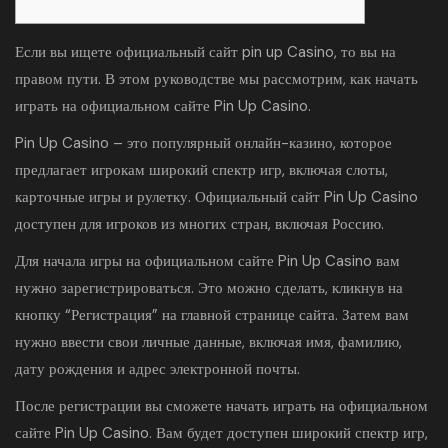
Если вы ищете официальный сайт
pin up
Casino, то вы на
правом пути. В этом руководстве мы рассмотрим, как начать
играть на официальном сайте Pin Up Casino.
Pin Up Casino – это популярный онлайн-казино, которое
предлагает игрокам широкий спектр игр, включая слоты,
карточные игры и рулетку. Официальный сайт Pin Up Casino
доступен для игроков из многих стран, включая Россию.
Для начала игры на официальном сайте Pin Up Casino вам
нужно зарегистрироваться. Это можно сделать, кликнув на
кнопку “Регистрация” на главной странице сайта. Затем вам
нужно ввести свои личные данные, включая имя, фамилию,
дату рождения и адрес электронной почты.
После регистрации вы сможете начать играть на официальном
сайте Pin Up Casino. Вам будет доступен широкий спектр игр,