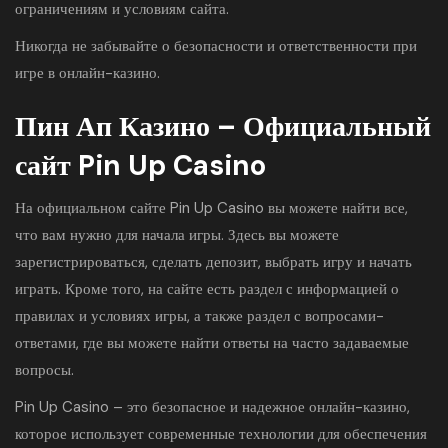
ограничениям и условиям сайта.
Никогда не забывайте о безопасности и ответственности при
игре в онлайн-казино.
Пин Ап Казино – Официальный
сайт Pin Up Casino
На официальном сайте Pin Up Casino вы можете найти все,
что вам нужно для начала игры. Здесь вы можете
зарегистрироваться, сделать депозит, выбрать игру и начать
играть. Кроме того, на сайте есть раздел с информацией о
правилах и условиях игры, а также раздел с вопросами-
ответами, где вы можете найти ответы на часто задаваемые
вопросы.
Pin Up Casino – это безопасное и надежное онлайн-казино,
которое использует современные технологии для обеспечения