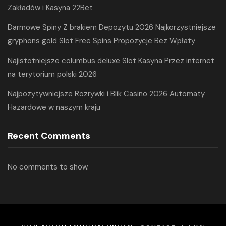
Zakładów i Kasyna 22Bet
Darmowe Spiny Z brakiem Depozytu 2026 Najkorzystniejsze
gryphons gold Slot Free Spins Propozycje Bez Wpłaty
Najistotniejsze columbus deluxe Slot Kasyna Przez internet
na terytorium polski 2026
Najpozytywniejsze Rozrywki i Blik Casino 2026 Automaty
Hazardowe w naszym kraju
Recent Comments
No comments to show.