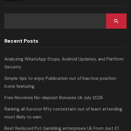
Recent Posts
Analyzing WhatsApp Stops, Android Updates, and Platform
Security
Simple tips to enjoy Publication out of Inactive position
Icons featuring
Free Revolves No-deposit Bonuses Uk July 2026
Ranking all Survivor fifty contestant out of least attending
most likely to earn
Best Reduced Put Gambling enterprises Uk From Just £1