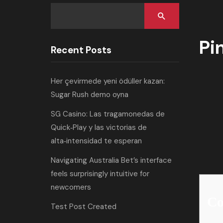
Pi
Recent Posts
Her çevirmede yeni ödüller kazan:
Sugar Rush demo oyna
SG Casino: Las tragamonedas de
Quick‑Play y las victorias de
alta‑intensidad te esperan
Navigating Australia Bet’s interface
feels surprisingly intuitive for
newcomers
Со
Test Post Created