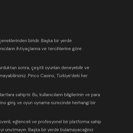
eneklerinden biridir. Başka bir yerde
ıcıların ihtiyaçlarına ve tercihlerine göre
urduktan sonra, çeşitli oyunları deneyebilir ve
nayabilirsiniz. Pinco Casino, Türkiye’deki her
ara sahiptir. Bu, kullanıcıların bilgilerinin ve para
casino giriş ve oyun oynama sürecinde herhangi bir
Güvenli, eğlenceli ve profesyonel bir platforma sahip
yi unutmayın. Başka bir yerde bulamayacağınız