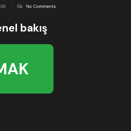
026
No Comments
enel bakış
MAK