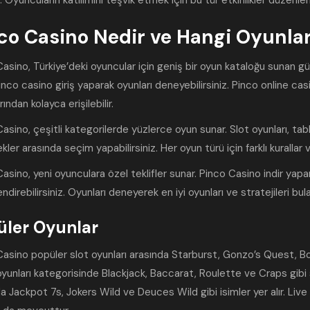
. Oyuncuların katılımını teşvik etmek için bu tür etkinlikler düzenleni
co Casino Nedir ve Hangi Oyunlar
asino, Türkiye’deki oyuncular için geniş bir oyun kataloğu sunan güve
nco casino giriş yaparak oyunları deneyebilirsiniz. Pinco online ca
ından kolayca erişilebilir.
asino, çeşitli kategorilerde yüzlerce oyun sunar. Slot oyunları, tabl
ler arasında seçim yapabilirsiniz. Her oyun türü için farklı kurallar 
asino, yeni oyunculara özel teklifler sunar. Pinco Casino indir yapar
ndirebilirsiniz. Oyunları deneyerek en iyi oyunları ve stratejileri bulab
üler Oyunlar
asino popüler slot oyunları arasında Starburst, Gonzo’s Quest, Book
yunları kategorisinde Blackjack, Baccarat, Roulette ve Craps gibi
a Jackpot 7s, Jokers Wild ve Deuces Wild gibi isimler yer alır. Liv