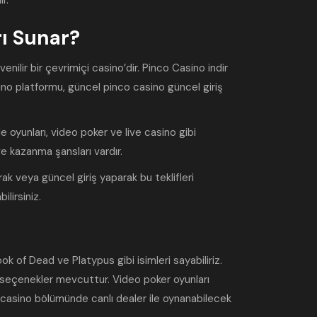
r.
ı Sunar?
nilir bir çevrimiçi casino’dir. Pinco Casino indir
sino platformu, güncel pinco casino güncel giriş
e oyunları, video poker ve live casino gibi
ve kazanma şansları vardır.
ak veya güncel giriş yaparak bu teklifleri
ilirsiniz.
 of Dead ve Platypus gibi isimleri sayabiliriz.
 seçenekler mevcuttur. Video poker oyunları
e casino bölümünde canlı dealer ile oynanabilecek