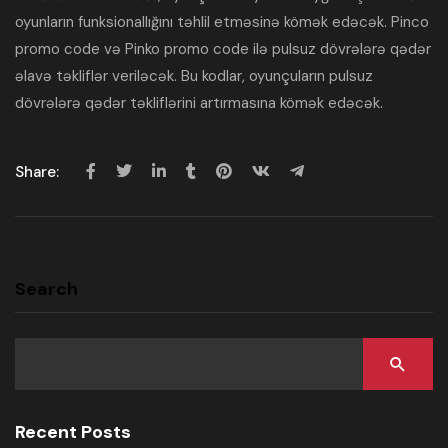
oyunların funksionallığını təhlil etməsinə kömək edəcək. Pinco
promo code və Pinko promo code ilə pulsuz dövrələrə qədər
əlavə təkliflər veriləcək. Bu kodlar, oyunçuların pulsuz
dövrələrə qədər təkliflərini artırmasına kömək edəcək.
Share:
Search
Recent Posts