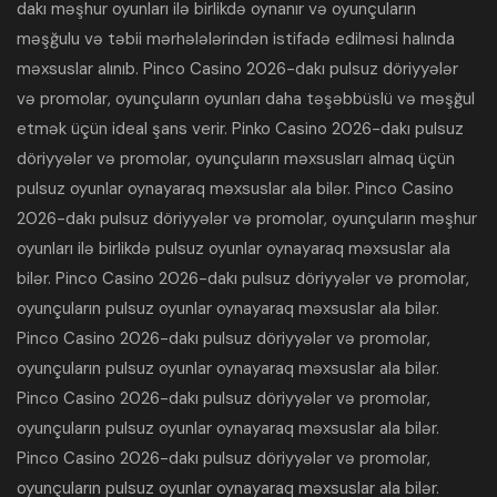
dakı məşhur oyunları ilə birlikdə oynanır və oyunçuların
məşğulu və təbii mərhələlərindən istifadə edilməsi halında
məxsuslar alınıb. Pinco Casino 2026-dakı pulsuz döriyyələr
və promolar, oyunçuların oyunları daha təşəbbüslü və məşğul
etmək üçün ideal şans verir. Pinko Casino 2026-dakı pulsuz
döriyyələr və promolar, oyunçuların məxsusları almaq üçün
pulsuz oyunlar oynayaraq məxsuslar ala bilər. Pinco Casino
2026-dakı pulsuz döriyyələr və promolar, oyunçuların məşhur
oyunları ilə birlikdə pulsuz oyunlar oynayaraq məxsuslar ala
bilər. Pinco Casino 2026-dakı pulsuz döriyyələr və promolar,
oyunçuların pulsuz oyunlar oynayaraq məxsuslar ala bilər.
Pinco Casino 2026-dakı pulsuz döriyyələr və promolar,
oyunçuların pulsuz oyunlar oynayaraq məxsuslar ala bilər.
Pinco Casino 2026-dakı pulsuz döriyyələr və promolar,
oyunçuların pulsuz oyunlar oynayaraq məxsuslar ala bilər.
Pinco Casino 2026-dakı pulsuz döriyyələr və promolar,
oyunçuların pulsuz oyunlar oynayaraq məxsuslar ala bilər.