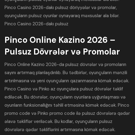
Pinco Casino 2026-dakı pulsuz döriyyələr və promolar,
oyunçuların pulsuz oyunlar oynayaraq məxsuslar ala bilər.
Pinco Casino 2026-dakı pulsuz
Pinco Online Kazino 2026 –
Pulsuz Dövrələr və Promolar
Pinco Online Kazino 2026-da pulsuz dövrələr və promoların
sayını artırmaq planlaşdırılıb. Bu tədbirlər, oyunçuların mənzili
artırılmasına və yeni oyunçuların qazanmasına kömək edəcək.
Pinco Casino və Pinko az oyunçulara pulsuz dövrələr təklif
ediləcək. Bu dövrələr, oyunçuların oyunlara uyğunlaşması və
oyunların funksionallığını təhlil etməsinə kömək edəcək. Pinco
promo code və Pinko promo code ilə pulsuz dövrələrə qədər
əlavə təkliflər veriləcək. Bu kodlar, oyunçuların pulsuz
dövrələrə qədər təkliflərini artırmasına kömək edəcək.