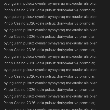
oyunçuların pulsuz oyunlar oynayaraq məxsuslar ala bilər.
Pinco Casino 2026-dakı pulsuz döriyyələr və promolar,
oyunçuların pulsuz oyunlar oynayaraq məxsuslar ala bilər.
Pinco Casino 2026-dakı pulsuz döriyyələr və promolar,
oyunçuların pulsuz oyunlar oynayaraq məxsuslar ala bilər.
Pinco Casino 2026-dakı pulsuz döriyyələr və promolar,
oyunçuların pulsuz oyunlar oynayaraq məxsuslar ala bilər.
Pinco Casino 2026-dakı pulsuz döriyyələr və promolar,
oyunçuların pulsuz oyunlar oynayaraq məxsuslar ala bilər.
Pinco Casino 2026-dakı pulsuz döriyyələr və promolar,
oyunçuların pulsuz oyunlar oynayaraq məxsuslar ala bilər.
Pinco Casino 2026-dakı pulsuz döriyyələr və promolar,
oyunçuların pulsuz oyunlar oynayaraq məxsuslar ala bilər.
Pinco Casino 2026-dakı pulsuz döriyyələr və promolar,
oyunçuların pulsuz oyunlar oynayaraq məxsuslar ala bilər.
Pinco Casino 2026-dakı pulsuz döriyyələr və promolar,
oyunçuların pulsuz oyunlar oynayaraq məxsuslar ala bilər.