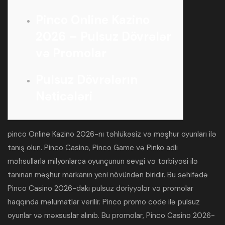
Pinco Online Kazino
2026 – Pulsuz Dövrələr
və Promolar
Pulsuz Dövrələrın
Nəticələri
pinco
Online Kazino 2026-nı təhlükəsiz və məşhur oyunları ilə
tanış olun. Pinco Casino, Pinco Game və Pinko adlı
məhsullarla milyonlarca oyunçunun sevgi və tərbiyəsi ilə
tanınan məşhur markanın yeni növündən biridir. Bu səhifədə
Pinco Casino 2026-dakı pulsuz döriyyələr və promolar
haqqında məlumatlar verilir. Pinco promo code ilə pulsuz
oyunlar və məxsuslar alınıb. Bu promolar, Pinco Casino 2026-