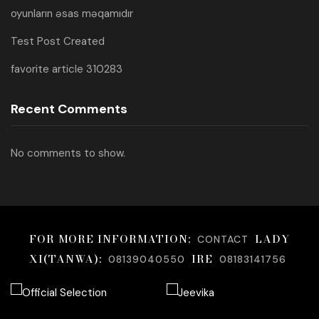
oyunların əsas məqamıdır
Test Post Created
favorite article 310283
Recent Comments
No comments to show.
FOR MORE INFORMATION;
LADY
CONTACT
XI(TANWA):
IRE
08139040550
08183141756