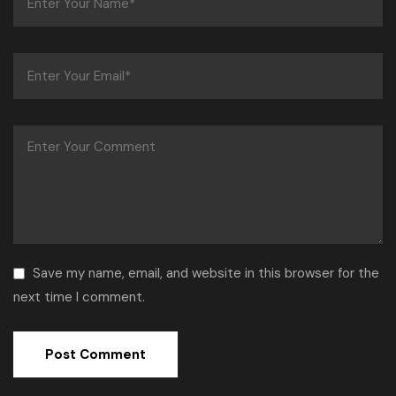
Save my name, email, and website in this browser for the
next time I comment.