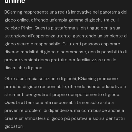
online
BGaming rappresenta una realtà innovativa nel panorama del
gioco online, offrendo un’ampia gamma di giochi, tra cui il
celebre Plinko. Questa piattaforma si distingue per la sua
attenzione all’esperienza utente, garantendo un ambiente di
gioco sicuro e responsabile. Gli utenti possono esplorare
diverse modalità di gioco e scommesse, con la possibilità di
provare versioni demo gratuite per familiarizzare con le
dinamiche di gioco.
Oltre a un’ampia selezione di giochi, BGaming promuove
pratiche di gioco responsabile, offrendo risorse educative e
strumenti per gestire il proprio comportamento di gioco.
Questa attenzione alla responsabilità non solo aiuta a
prevenire problemi di dipendenza, ma contribuisce anche a
creare un’atmosfera di gioco più positiva e sicura per tutti i
giocatori.