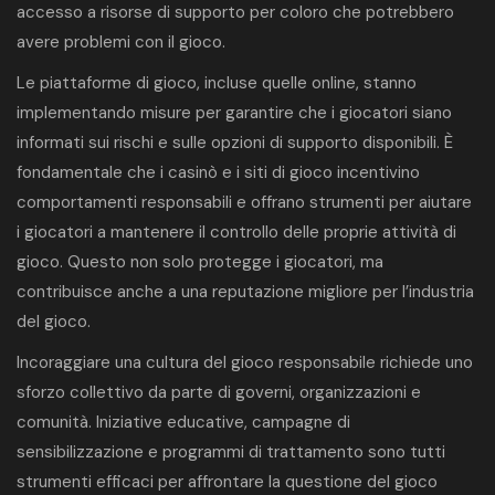
accesso a risorse di supporto per coloro che potrebbero
avere problemi con il gioco.
Le piattaforme di gioco, incluse quelle online, stanno
implementando misure per garantire che i giocatori siano
informati sui rischi e sulle opzioni di supporto disponibili. È
fondamentale che i casinò e i siti di gioco incentivino
comportamenti responsabili e offrano strumenti per aiutare
i giocatori a mantenere il controllo delle proprie attività di
gioco. Questo non solo protegge i giocatori, ma
contribuisce anche a una reputazione migliore per l’industria
del gioco.
Incoraggiare una cultura del gioco responsabile richiede uno
sforzo collettivo da parte di governi, organizzazioni e
comunità. Iniziative educative, campagne di
sensibilizzazione e programmi di trattamento sono tutti
strumenti efficaci per affrontare la questione del gioco