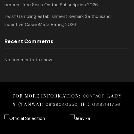
percent free Spins On the Subscription 2026
Twist Gambling establishment Remark $a thousand
Incentive CasinoMeta Rating 2026
Recent Comments
No comments to show.
FOR MORE INFORMATION;
LADY
CONTACT
XI(TANWA):
IRE
08139040550
08183141756