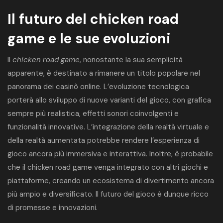
Il futuro del chicken road
game e le sue evoluzioni
Il
chicken road game
, nonostante la sua semplicità
apparente, è destinato a rimanere un titolo popolare nel
panorama dei casinò online. L’evoluzione tecnologica
porterà allo sviluppo di nuove varianti del gioco, con grafica
sempre più realistica, effetti sonori coinvolgenti e
funzionalità innovative. L’integrazione della realtà virtuale e
della realtà aumentata potrebbe rendere l’esperienza di
gioco ancora più immersiva e interattiva. Inoltre, è probabile
che il chicken road game venga integrato con altri giochi e
piattaforme, creando un ecosistema di divertimento ancora
più ampio e diversificato. Il futuro del gioco è dunque ricco
di promesse e innovazioni.