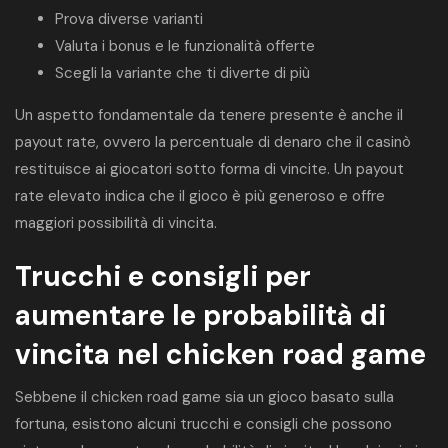
Prova diverse varianti
Valuta i bonus e le funzionalità offerte
Scegli la variante che ti diverte di più
Un aspetto fondamentale da tenere presente è anche il
payout rate, ovvero la percentuale di denaro che il casinò
restituisce ai giocatori sotto forma di vincite. Un payout
rate elevato indica che il gioco è più generoso e offre
maggiori possibilità di vincita.
Trucchi e consigli per
aumentare le probabilità di
vincita nel chicken road game
Sebbene il chicken road game sia un gioco basato sulla
fortuna, esistono alcuni trucchi e consigli che possono