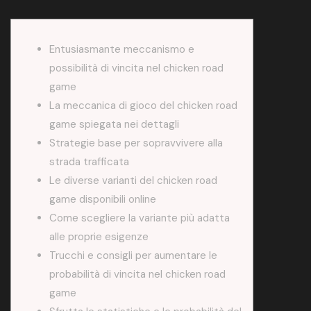
Entusiasmante meccanismo e
possibilità di vincita nel chicken road
game
La meccanica di gioco del chicken road
game spiegata nei dettagli
Strategie base per sopravvivere alla
strada trafficata
Le diverse varianti del chicken road
game disponibili online
Come scegliere la variante più adatta
alle proprie esigenze
Trucchi e consigli per aumentare le
probabilità di vincita nel chicken road
game