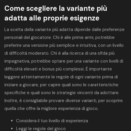
Come scegliere la variante più
adatta alle proprie esigenze
La scelta della variante più adatta dipende dalle preferenze
personali del giocatore. Chi è alle prime armi, potrebbe
preferire una versione più semplice e intuitiva, con un livello
di difficoltà moderato. Chi è alla ricerca di una sfida più
impegnativa, potrebbe optare per una variante con livelli di
difficoltà elevati e bonus più complessi. È importante
leggere attentamente le regole di ogni variante prima di
iniziare a giocare, per capire quali sono le caratteristiche
specifiche e quali sono le strategie vincenti da adottare.
Inoltre, è consigliabile provare diverse varianti, per scoprire
quella che offre la migliore esperienza di gioco.
Considera il tuo livello di esperienza
Leggi le regole del gioco