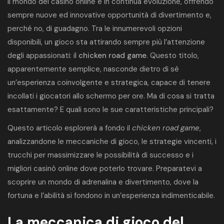
Il mondo dei casinò online è in continua evoluzione, offrendo
sempre nuove ed innovative opportunità di divertimento e,
perché no, di guadagno. Tra le innumerevoli opzioni
disponibili, un gioco sta attirando sempre più l’attenzione
degli appassionati: il
chicken road game
. Questo titolo,
apparentemente semplice, nasconde dietro di sé
un’esperienza coinvolgente e strategica, capace di tenere
incollati i giocatori allo schermo per ore. Ma di cosa si tratta
esattamente? E quali sono le sue caratteristiche principali?
Questo articolo esplorerà a fondo il
chicken road game
,
analizzandone le meccaniche di gioco, le strategie vincenti, i
trucchi per massimizzare le possibilità di successo e i
migliori casinò online dove poterlo trovare. Preparatevi a
scoprire un mondo di adrenalina e divertimento, dove la
fortuna e l’abilità si fondono in un’esperienza indimenticabile.
La meccanica di gioco del