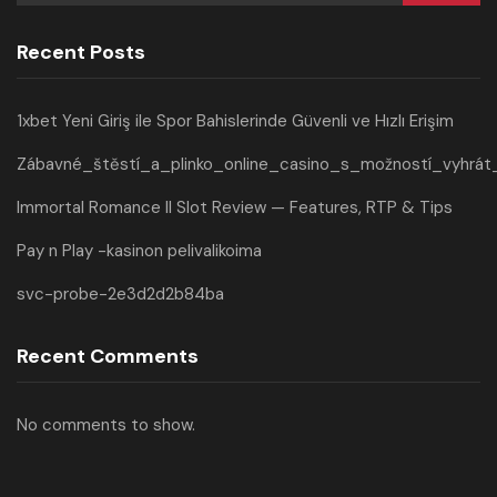
Recent Posts
1xbet Yeni Giriş ile Spor Bahislerinde Güvenli ve Hızlı Erişim
Zábavné_štěstí_a_plinko_online_casino_s_možností_vyhrát
Immortal Romance II Slot Review — Features, RTP & Tips
Pay n Play -kasinon pelivalikoima
svc-probe-2e3d2d2b84ba
Recent Comments
No comments to show.